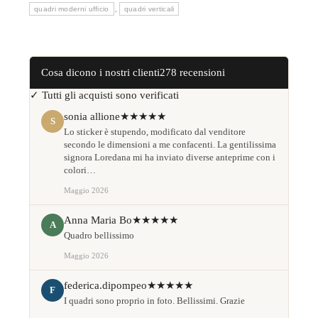
,
quadri moderni ufficio
quadri verticali
Cosa dicono i nostri clienti
278 recensioni
✓ Tutti gli acquisti sono verificati
sonia allione
★★★★★
S
Lo sticker è stupendo, modificato dal venditore
secondo le dimensioni a me confacenti. La gentilissima
signora Loredana mi ha inviato diverse anteprime con i
colori…
Maggio 2026
Anna Maria Bo
★★★★★
A
Quadro bellissimo
Maggio 2026
federica.dipompeo
★★★★★
F
I quadri sono proprio in foto. Bellissimi. Grazie