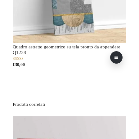
Quadro astratto geometrico su tela pronto da appendere
Q1238
Questo
0
€
30,00
su
prodotto
5
ha
più
varianti.
Le
opzioni
possono
Prodotti correlati
essere
scelte
nella
pagina
del
prodotto