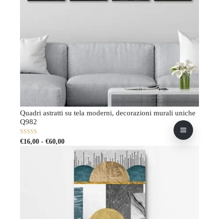
Quadri astratti su tela moderni, decorazioni murali uniche
Q982
Fascia
Questo
0
€
16,00
-
€
60,00
su
di
prodotto
5
prezzo:
ha
da
più
€16,00
varianti.
a
Le
€60,00
opzioni
possono
essere
scelte