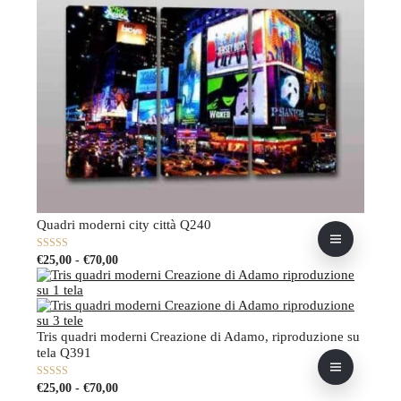
Quadri moderni city città Q240
Fascia
Questo
0
€
25,00
-
€
70,00
su
di
prodotto
5
prezzo:
ha
da
più
€25,00
varianti.
a
Le
Tris quadri moderni Creazione di Adamo, riproduzione su
€70,00
opzioni
tela Q391
possono
essere
Fascia
Questo
0
€
25,00
-
€
70,00
scelte
su
di