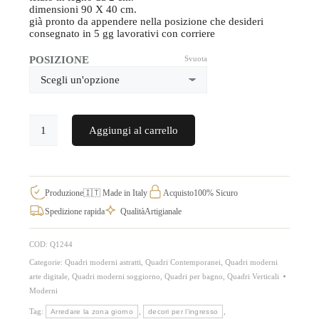
dimensioni 90 X 40 cm.
già pronto da appendere nella posizione che desideri
consegnato in 5 gg lavorativi con corriere
POSIZIONE
Svuota
Stampa
Aggiungi al carrello
su
tela
verticale
quadro
astratto
geometrico
Produzione
🇮🇹 Made in Italy
Acquisto
100% Sicuro
da
Spedizione rapida
Qualità
Artigianale
appendere
Q1244
quantità
COD:
Q1244
Categorie:
Quadri moderni astratti
,
Quadri Contemporanei
,
Quadri moderni
arte digitale
,
Quadri moderni soggiorno
,
Quadri per bagno
,
Quadri Verticali
Moderni
Tag:
,
,
Arredare la zona giorno
decori per l'ingresso