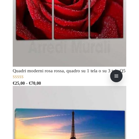
Quadri moderni rosa rossa, quadro su 1 tela o su 3 tele Q5
Fascia
Questo
5.00
su 5
€
25,00
-
€
70,00
di
prodotto
prezzo:
ha
da
più
€25,00
varianti.
a
Le
€70,00
opzioni
possono
essere
scelte
nella