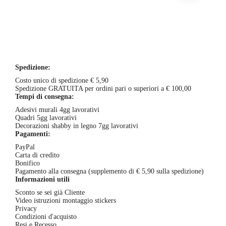
prodotto
nella
5
prezzo:
ha
pagina
da
più
del
€25,00
varianti.
prodotto
a
Le
€70,00
opzioni
possono
essere
Spedizione:
scelte
nella
Costo unico di spedizione € 5,90
pagina
Spedizione GRATUITA per ordini pari o superiori a € 100,00
del
Tempi di consegna:
prodotto
Adesivi murali 4gg lavorativi
Quadri 5gg lavorativi
Decorazioni shabby in legno 7gg lavorativi
Pagamenti:
PayPal
Carta di credito
Bonifico
Pagamento alla consegna (supplemento di € 5,90 sulla spedizione)
Informazioni utili
Sconto se sei già Cliente
Video istruzioni montaggio stickers
Privacy
Condizioni d'acquisto
Resi e Recesso