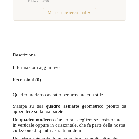
Febbraio 2026
Mostra altre recensioni ▼
Descrizione
Informazioni aggiuntive
Recensioni (0)
Quadro moderno astratto per arredare con stile
Stampa su tela
quadro astratto
geometrico pronto da
appendere sulla tua parete.
Un
quadro moderno
che potrai scegliere se posizionare
in verticale oppure in orizzontale, che fa parte della nostra
collezione di
quadri astratti moderni
.
Una ricca categoria dove potrai trovare molte altre idee