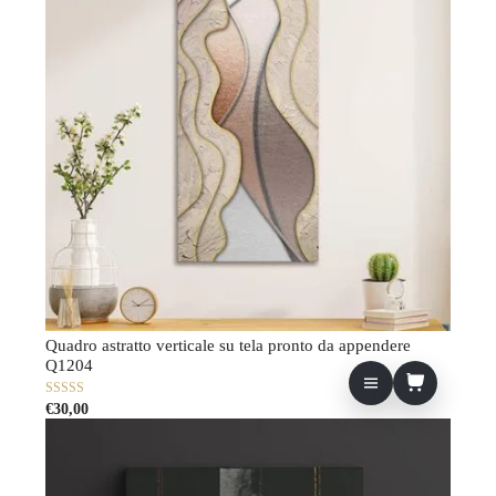
Quadro astratto verticale su tela pronto da appendere
Q1204
0
€
30,00
su
5