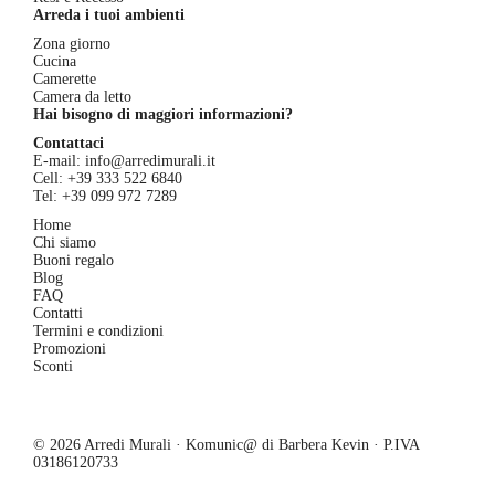
Arreda i tuoi ambienti
Zona giorno
Cucina
Camerette
Camera da letto
Hai bisogno di maggiori informazioni?
Contattaci
E-mail:
info@arredimurali.it
Cell:
+39 333 522 6840
Tel:
+39 099 972 7289
Home
Chi siamo
Buoni regalo
Blog
FAQ
Contatti
Termini e condizioni
Promozioni
Sconti
© 2026 Arredi Murali · Komunic@ di Barbera Kevin · P.IVA
03186120733