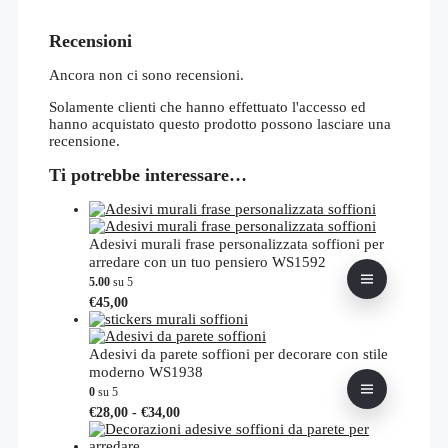
Recensioni
Ancora non ci sono recensioni.
Solamente clienti che hanno effettuato l'accesso ed
hanno acquistato questo prodotto possono lasciare una
recensione.
Ti potrebbe interessare…
Adesivi murali frase personalizzata soffioni per
arredare con un tuo pensiero WS1592
5.00
su 5
Questo
€
45,00
prodotto
ha
più
Adesivi da parete soffioni per decorare con stile
varianti.
moderno WS1938
Le
0
su 5
opzioni
Fascia
Questo
€
28,00
-
€
34,00
possono
di
prodotto
essere
prezzo:
ha