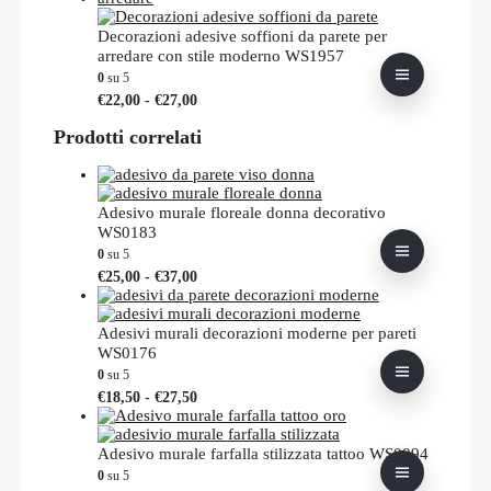
scelte
da
più
nella
€28,00
varianti.
Decorazioni adesive soffioni da parete per
pagina
a
Le
arredare con stile moderno WS1957
del
€34,00
opzioni
0
su 5
prodotto
possono
Fascia
Questo
€
22,00
-
€
27,00
essere
di
prodotto
scelte
prezzo:
Prodotti correlati
ha
nella
da
più
pagina
€22,00
varianti.
del
a
Le
prodotto
€27,00
opzioni
Adesivo murale floreale donna decorativo
possono
WS0183
essere
0
su 5
scelte
Fascia
Questo
€
25,00
-
€
37,00
nella
di
prodotto
pagina
prezzo:
ha
del
da
più
Adesivi murali decorazioni moderne per pareti
prodotto
€25,00
varianti.
WS0176
a
Le
0
su 5
€37,00
opzioni
Fascia
Questo
€
18,50
-
€
27,50
possono
di
prodotto
essere
prezzo:
ha
scelte
da
più
Adesivo murale farfalla stilizzata tattoo WS0094
nella
€18,50
varianti.
0
su 5
pagina
a
Le