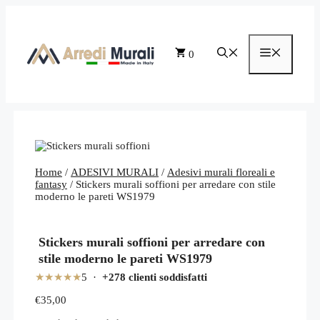
Vai
al
contenuto
Menu
0
Home
/
ADESIVI MURALI
/
Adesivi murali floreali e
fantasy
/ Stickers murali soffioni per arredare con stile
moderno le pareti WS1979
Stickers murali soffioni per arredare con
stile moderno le pareti WS1979
★★★★★
5 ·
+278 clienti soddisfatti
€
35,00