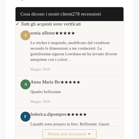
Cosa dicono i nostri clienti
278 recensioni
✓ Tutti gli acquisti sono verificati
sonia allione
★★★★★
S
Lo sticker è stupendo, modificato dal venditore
secondo le dimensioni a me confacenti. La
gentilissima signora Loredana mi ha inviato diverse
anteprime con i colori…
Maggio 2026
Anna Maria Bo
★★★★★
A
Quadro bellissimo
Maggio 2026
federica.dipompeo
★★★★★
F
I quadri sono proprio in foto. Bellissimi. Grazie
Mostra altre recensioni ▼
Febbraio 2026