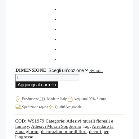
DIMENSIONE
Svuota
Stickers
murali
Aggiungi al carrello
soffioni
per
arredare
Produzione
🇮🇹 Made in Italy
Acquisto
100% Sicuro
con
Spedizione rapida
Qualità
Artigianale
stile
moderno
le
COD:
WS1979
Categorie:
Adesivi murali floreali e
pareti
fantasy
,
Adesivi Murali Soggiorno
Tag:
Arredare la
WS1979
zona giorno
,
decorazioni murali fiori
,
decori per
quantità
l'ingresso