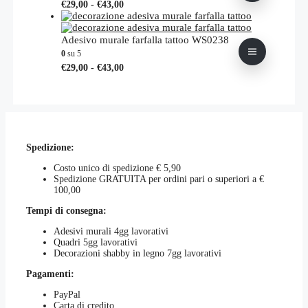
Fascia
Questo
€
29,00
-
€
43,00
del
€27,50
opzioni
di
prodotto
prodotto
possono
prezzo:
ha
essere
da
più
Adesivo murale farfalla tattoo WS0238
scelte
€29,00
varianti.
0
su 5
nella
a
Le
Fascia
Questo
€
29,00
-
€
43,00
pagina
€43,00
opzioni
di
prodotto
del
possono
prezzo:
ha
prodotto
essere
da
più
scelte
€29,00
varianti.
nella
a
Le
pagina
€43,00
opzioni
del
Spedizione:
possono
prodotto
essere
Costo unico di spedizione € 5,90
scelte
Spedizione GRATUITA per ordini pari o superiori a €
nella
100,00
pagina
del
Tempi di consegna:
prodotto
Adesivi murali 4gg lavorativi
Quadri 5gg lavorativi
Decorazioni shabby in legno 7gg lavorativi
Pagamenti:
PayPal
Carta di credito