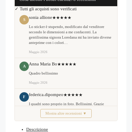
✓ Tutti gli acquisti sono verificati
sonia allione
★★★★★
S
Lo sticker è stupendo, modificato dal venditore
secondo le dimensioni a me confacenti. La
gentilissima signora Loredana mi ha inviato diverse
anteprime con i colori…
Maggio 2026
Anna Maria Bo
★★★★★
A
Quadro bellissimo
Maggio 2026
federica.dipompeo
★★★★★
F
I quadri sono proprio in foto. Bellissimi. Grazie
Mostra altre recensioni ▼
Febbraio 2026
Descrizione