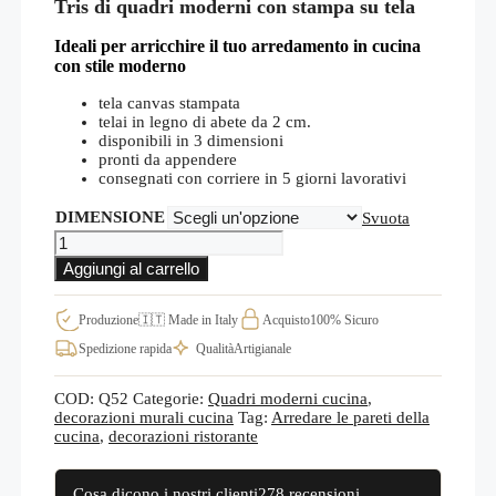
Tris di quadri moderni con stampa su tela
prezzo:
da
€25,00
Ideali per
arri
cchire
il tuo arredamento in cucina
a
con stile moderno
€70,00
tela canvas stampata
telai in legno di abete da 2 cm.
disponibili in 3 dimensioni
pronti da appendere
consegnati con corriere in 5 giorni lavorativi
DIMENSIONE
Svuota
Tris
quadri
Aggiungi al carrello
moderni
cucina
frutta,
Produzione
🇮🇹 Made in Italy
Acquisto
100% Sicuro
decorazioni
Spedizione rapida
Qualità
Artigianale
da
parete
Q52
COD:
Q52
Categorie:
Quadri moderni cucina
,
quantità
decorazioni murali cucina
Tag:
Arredare le pareti della
cucina
,
decorazioni ristorante
Cosa dicono i nostri clienti
278 recensioni