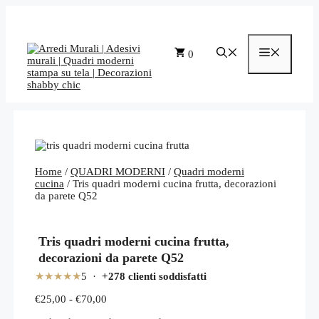
Vai
al
contenuto
Menu
0
Home
/
QUADRI MODERNI
/
Quadri moderni
cucina
/ Tris quadri moderni cucina frutta, decorazioni
da parete Q52
Tris quadri moderni cucina frutta,
decorazioni da parete Q52
★★★★★
5 ·
+278 clienti soddisfatti
Fascia
€
25,00
-
€
70,00
di