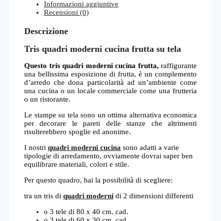
Informazioni aggiuntive
Recensioni (0)
Descrizione
Tris quadri moderni cucina frutta su tela
Questo tris quadri moderni cucina frutta,
raffigurante
una bellissima esposizione di frutta, è un complemento
d’arredo che dona particolarità ad un’ambiente come
una cucina o un locale commerciale come una frutteria
o un ristorante.
Le stampe su tela sono un ottima alternativa economica
per decorare le pareti delle stanze che altrimenti
risulterebbero spoglie ed anonime.
I nostri
quadri moderni cucina
sono adatti a varie
tipologie di arredamento, ovviamente dovrai saper ben
equilibrare materiali, colori e stile.
Per questo quadro, hai la possibilità di scegliere:
tra un tris di
quadri moderni
di 2 dimensioni differenti
o 3 tele di 80 x 40 cm. cad.
o 3 tele di 60 x 30 cm. cad.