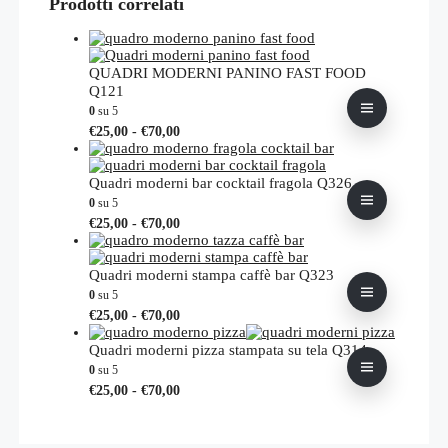
Prodotti correlati
QUADRI MODERNI PANINO FAST FOOD
Q121
0
su 5
Fascia
Questo
€
25,00
-
€
70,00
di
prodotto
prezzo:
ha
da
più
Quadri moderni bar cocktail fragola Q326
€25,00
varianti.
0
su 5
a
Le
Fascia
Questo
€
25,00
-
€
70,00
€70,00
opzioni
di
prodotto
possono
prezzo:
ha
essere
da
più
Quadri moderni stampa caffè bar Q323
scelte
€25,00
varianti.
0
su 5
nella
a
Le
Fascia
Questo
€
25,00
-
€
70,00
pagina
€70,00
opzioni
di
prodotto
del
possono
prezzo:
ha
Quadri moderni pizza stampata su tela Q314
prodotto
essere
da
più
0
su 5
scelte
€25,00
varianti.
Fascia
Questo
€
25,00
-
€
70,00
nella
a
Le
di
prodotto
pagina
€70,00
opzioni
prezzo:
ha
del
possono
da
più
prodotto