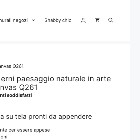
murali negozi
Shabby chic
canvas Q261
erni paesaggio naturale in arte
canvas Q261
nti soddisfatti
a su tela pronti da appendere
onte per essere appese
ioni