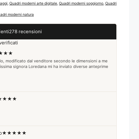
aggi
,
Quadri moderni arte digitale
,
Quadri moderni soggiorno
,
Quadri
adri moderni natura
ienti
278 recensioni
erificati
★★★
do, modificato dal venditore secondo le dimensioni a me
lissima signora Loredana mi ha inviato diverse anteprime
★★★★
o
★★★★★