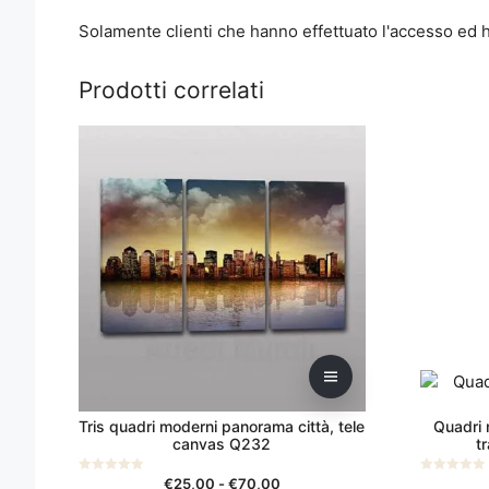
Solamente clienti che hanno effettuato l'accesso ed
Prodotti correlati
Questo
Questo
prodotto
prodotto
ha
ha
più
più
varianti.
varianti.
Le
Le
opzioni
opzioni
possono
possono
essere
essere
scelte
scelte
nella
nella
pagina
pagina
del
del
Tris quadri moderni panorama città, tele
Quadri 
canvas Q232
t
prodotto
prodotto
Fascia
€
25,00
-
€
70,00
0
0