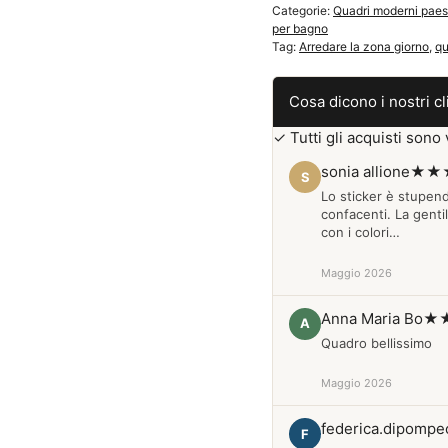
Categorie:
Quadri moderni paes
canvas
per bagno
Q261
Tag:
Arredare la zona giorno
,
qu
quantità
Cosa dicono i nostri cl
✓ Tutti gli acquisti sono v
sonia allione
★★
S
Lo sticker è stupen
confacenti. La genti
con i colori…
Maggio 2026
Anna Maria Bo
★
A
Quadro bellissimo
Maggio 2026
federica.dipompe
F