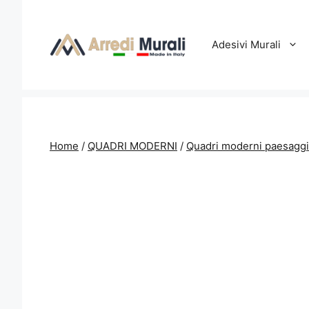
Vai
al
contenuto
Adesivi Murali
Home
/
QUADRI MODERNI
/
Quadri moderni paesaggi