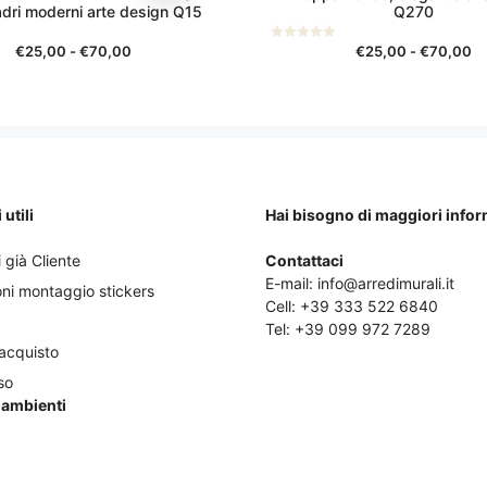
più
adri moderni arte design Q15
Q270
varianti.
Le
Fascia
Fa
€
25,00
-
€
70,00
€
25,00
-
€
70,00
0
s
di
di
opzioni
u
5
prezzo:
pr
possono
da
da
essere
€25,00
€
scelte
a
a
nella
€70,00
€
pagina
utili
Hai bisogno di maggiori info
del
prodotto
 già Cliente
Contattaci
E-mail:
info@arredimurali.it
oni montaggio stickers
Cell:
+39 333 522 6840
Tel:
+39 099 972 7289
'acquisto
so
i ambienti