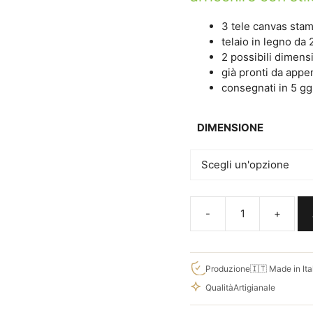
€53,0
3 tele canvas sta
telaio in legno da 
2 possibili dimens
già pronti da app
consegnati in 5 gg 
DIMENSIONE
TRIS
QUADRI
MODERNI
STAMPE
Produzione
🇮🇹 Made in Ita
DIGITALI
Qualità
Artigianale
EFFETTO
3D