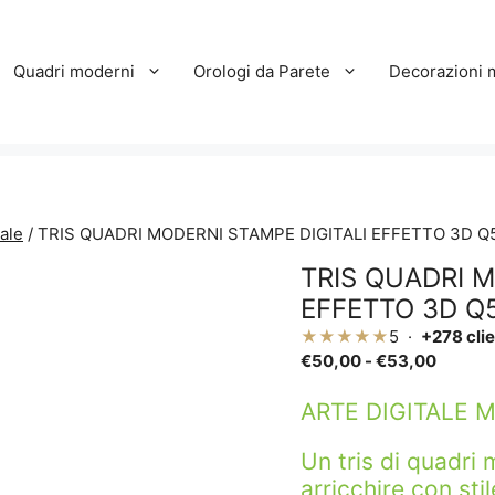
Quadri moderni
Orologi da Parete
Decorazioni 
ale
/ TRIS QUADRI MODERNI STAMPE DIGITALI EFFETTO 3D Q
TRIS QUADRI M
EFFETTO 3D Q
★★★★★
5 ·
+278 clie
Fascia
€
50,00
-
€
53,00
di
prezzo
ARTE DIGITALE 
da
€50,0
Un tris di quadri 
a
arricchire con sti