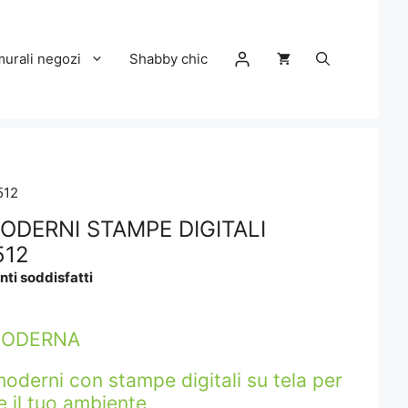
murali negozi
Shabby chic
512
ODERNI STAMPE DIGITALI
512
nti soddisfatti
:
MODERNA
0
moderni con stampe digitali su tela per
le il tuo ambiente