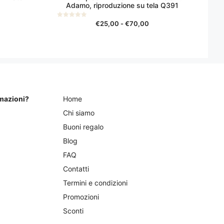
più
Adamo, riproduzione su tela Q391
varianti.
Le
scia
Fascia
€
25,00
-
€
70,00
0
s
di
opzioni
u
5
ezzo:
prezzo:
possono
da
essere
25,00
€25,00
scelte
a
nella
70,00
€70,00
pagina
rmazioni?
Home
del
prodotto
Chi siamo
Buoni regalo
Blog
FAQ
Contatti
Termini e condizioni
Promozioni
Sconti