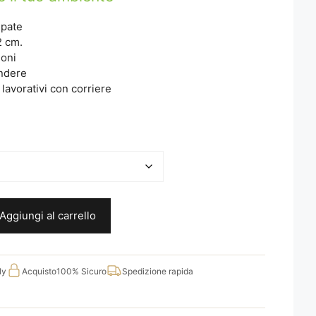
0
mpate
2 cm.
ioni
endere
lavorativi con corriere
Aggiungi al carrello
ly
Acquisto
100% Sicuro
Spedizione rapida