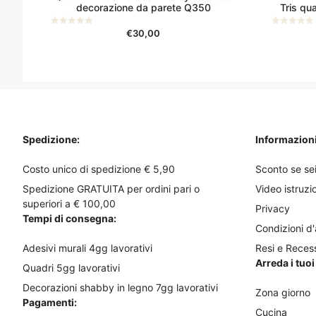
più
decorazione da parete Q350
Tris qu
varianti.
Le
€
30,00
0
0
s
s
opzioni
u
u
5
5
possono
essere
scelte
nella
pagina
Spedizione:
Informazioni 
del
prodotto
Costo unico di spedizione € 5,90
Sconto se sei
Spedizione GRATUITA per ordini pari o
Video istruzi
superiori a € 100,00
Privacy
Tempi di consegna:
Condizioni d
Adesivi murali 4gg lavorativi
Resi e Reces
Arreda i tuo
Quadri 5gg lavorativi
Decorazioni shabby in legno 7gg lavorativi
Zona giorno
Pagamenti:
Cucina