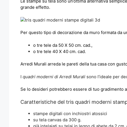
Le stampe su tela sono un’ottima alternativa semplic
grande effetto.
Per questo tipo di decorazione da muro formata da un 
o tre tele da 50 X 50 cm. cad.,
o tre tele 40 X 40 cm. cad.
Arredi Murali arreda le pareti della tua casa con gusto e
I
quadri moderni di Arredi Murali
sono l’ideale per dec
Se lo desideri potrebbero essere di tuo gradimento
Caratteristiche del tris quadri moderni stamp
stampe digitali con inchiostri atossici
su tela canvas da 300 g.
già intelaiati su telai in legno di abete da 2 cm