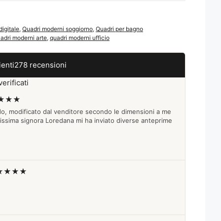
digitale
,
Quadri moderni soggiorno
,
Quadri per bagno
adri moderni arte
,
quadri moderni ufficio
ienti
278 recensioni
erificati
★★★
do, modificato dal venditore secondo le dimensioni a me
lissima signora Loredana mi ha inviato diverse anteprime
★★★★