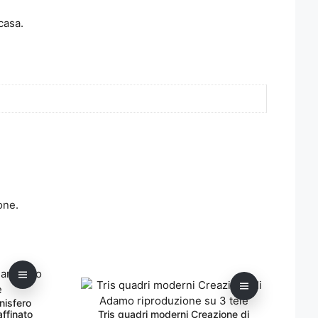
casa.
one.
Questo
prodotto
nisfero
ha
ffinato
Tris quadri moderni Creazione di