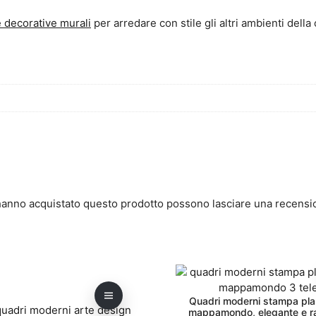
 decorative murali
per arredare con stile gli altri ambienti della 
 hanno acquistato questo prodotto possono lasciare una recensi
Questo
prodotto
Quadri moderni stampa pla
ha
mappamondo, elegante e ra