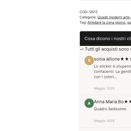
Q512
COD:
Q512
quantità
Categorie:
Quadri moderni arte 
Tag:
Arredare la zona giorno
,
qu
Cosa dicono i nostri cl
✓ Tutti gli acquisti sono v
sonia allione
★★
S
Lo sticker è stupen
confacenti. La genti
con i colori…
Maggio 2026
Anna Maria Bo
★
A
Quadro bellissimo
Maggio 2026