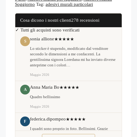
Soggiorno
Tag:
adesivi murali particolari
Cosa dicono i nostri clienti
278 recensioni
✓ Tutti gli acquisti sono verificati
sonia allione
★★★★★
S
Lo sticker è stupendo, modificato dal venditore
secondo le dimensioni a me confacenti. La
gentilissima signora Loredana mi ha inviato diverse
anteprime con i colori…
Maggio 2026
Anna Maria Bo
★★★★★
A
Quadro bellissimo
Maggio 2026
federica.dipompeo
★★★★★
F
I quadri sono proprio in foto. Bellissimi. Grazie