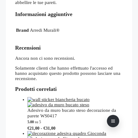
abbellire le tue pareti.
Informazioni aggiuntive
Brand
Arredi Murali®
Recensioni
Ancora non ci sono recensioni.
Solamente clienti che hanno effettuato l'accesso ed
hanno acquistato questo prodotto possono lasciare una
recensione.
Prodotti correlati
Adesivo da muro bucato steso decorazione da
parete WS0417
5.00
su 5
Fascia
Questo
€
21,00
-
€
31,00
di
prodotto
prezzo: