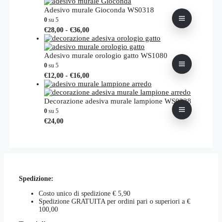
ha
da
più
Adesivo murale Gioconda WS0318
€21,00
varianti.
0
su 5
a
Le
Fascia
Questo
€
28,00
-
€
36,00
€31,00
opzioni
di
prodotto
possono
prezzo:
ha
essere
da
più
Adesivo murale orologio gatto WS1080
scelte
€28,00
varianti.
0
su 5
nella
a
Le
Fascia
Questo
€
12,00
-
€
16,00
pagina
€36,00
opzioni
di
prodotto
del
possono
prezzo:
ha
prodotto
essere
da
più
Decorazione adesiva murale lampione WS0228
scelte
€12,00
varianti.
0
su 5
nella
a
Le
Questo
€
24,00
pagina
€16,00
opzioni
prodotto
del
possono
ha
prodotto
essere
più
scelte
varianti.
nella
Le
pagina
opzioni
del
Spedizione:
possono
prodotto
essere
Costo unico di spedizione € 5,90
scelte
Spedizione GRATUITA per ordini pari o superiori a €
nella
100,00
pagina
del