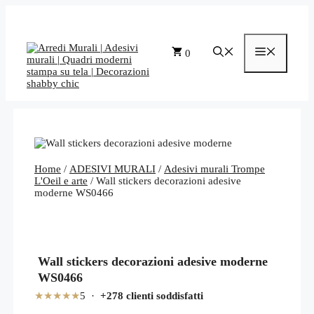
Vai
al
contenuto
Menu
0
Home
/
ADESIVI MURALI
/
Adesivi murali Trompe
L'Oeil e arte
/ Wall stickers decorazioni adesive
moderne WS0466
Wall stickers decorazioni adesive moderne
WS0466
★★★★★
5 ·
+278 clienti soddisfatti