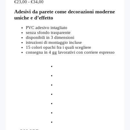
Fascia
€
23,00
-
€
34,00
di
Adesivi da parete come decorazioni moderne
prezzo:
da
uniche e d’effetto
€23,00
a
PVC adesivo intagliato
€34,00
senza sfondo trasparente
disponibili in 3 dimensioni
istruzioni di montaggio incluse
15 colori opachi fra i quali scegliere
consegna in 4 gg lavorativi con corriere espresso