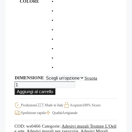
COLORE
DIMENSIONE
Svuota
Wall
stickers
Aggiungi al carrello
decorazioni
adesive
moderne
Produzione
🇮🇹 Made in Italy
Acquisto
100% Sicuro
WS0466
Spedizione rapida
Qualità
Artigianale
quantità
COD:
ws0466
Categorie:
Adesivi murali Trompe L'Oeil
e arte
,
Adesivi murali per ragazzi/e
,
Adesivi Murali