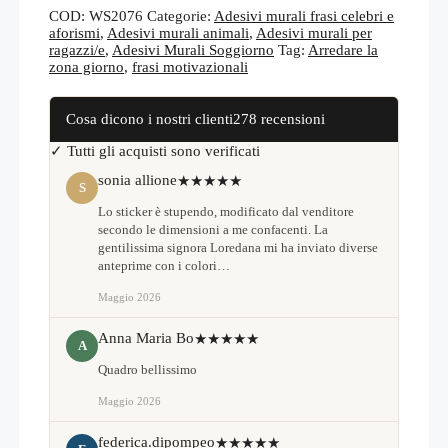
per
COD:
WS2076
Categorie:
Adesivi murali frasi celebri e
arredare
aforismi
,
Adesivi murali animali
,
Adesivi murali per
WS2076
ragazzi/e
,
Adesivi Murali Soggiorno
Tag:
Arredare la
quantità
zona giorno
,
frasi motivazionali
Cosa dicono i nostri clienti
278 recensioni
✓ Tutti gli acquisti sono verificati
sonia allione
★★★★★
S
Lo sticker è stupendo, modificato dal venditore
secondo le dimensioni a me confacenti. La
gentilissima signora Loredana mi ha inviato diverse
anteprime con i colori…
Maggio 2026
Anna Maria Bo
★★★★★
A
Quadro bellissimo
Maggio 2026
federica.dipompeo
★★★★★