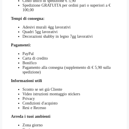
Costo unico di spedizione € 5,90
scelte
Spedizione GRATUITA per ordini pari o superiori a €
nella
100,00
pagina
del
Tempi di consegna:
prodotto
Adesivi murali 4gg lavorativi
Quadri 5gg lavorativi
Decorazioni shabby in legno 7gg lavorativi
Pagamenti:
PayPal
Carta di credito
Bonifico
Pagamento alla consegna (supplemento di € 5,90 sulla
spedizione)
Informazioni utili
Sconto se sei già Cliente
Video istruzioni montaggio stickers
Privacy
Condizioni d'acquisto
Resi e Recesso
Arreda i tuoi ambienti
Zona giorno