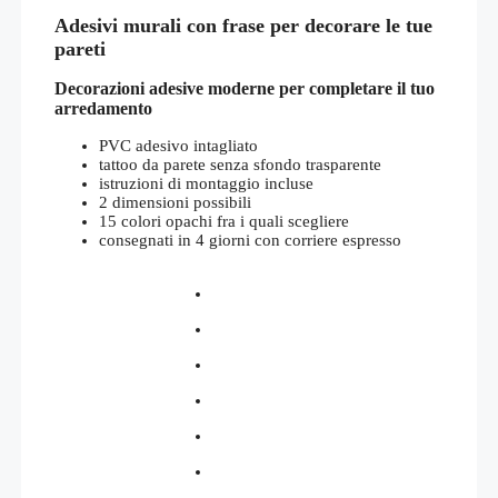
di
Adesivi murali con frase per decorare le tue
prezzo:
da
pareti
€25,00
a
Decorazioni adesive moderne per completare il tuo
€30,00
arredamento
PVC adesivo intagliato
tattoo da parete senza sfondo trasparente
istruzioni di montaggio incluse
2 dimensioni possibili
15 colori opachi fra i quali scegliere
consegnati in 4 giorni con corriere espresso