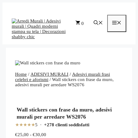
Vai
al
contenuto
Menu
0
Home
/
ADESIVI MURALI
/
Adesivi murali frasi
celebri e aforismi
/ Wall stickers con frase da muro,
adesivi murali per arredare WS2076
Wall stickers con frase da muro, adesivi
murali per arredare WS2076
★★★★★
5 ·
+278 clienti soddisfatti
Fascia
€
25,00
-
€
30,00