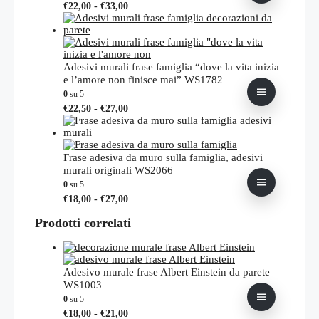
Fascia
Questo
€
22,00
-
€
33,00
di
prodotto
prezzo:
ha
da
più
€22,00
varianti.
a
Le
Adesivi murali frase famiglia “dove la vita inizia
€33,00
opzioni
e l’amore non finisce mai” WS1782
possono
0
su 5
essere
Fascia
Questo
€
22,50
-
€
27,00
scelte
di
prodotto
nella
prezzo:
ha
pagina
da
più
del
€22,50
varianti.
Frase adesiva da muro sulla famiglia, adesivi
prodotto
a
Le
murali originali WS2066
€27,00
opzioni
0
su 5
possono
Fascia
Questo
€
18,00
-
€
27,00
essere
di
prodotto
scelte
prezzo:
Prodotti correlati
ha
nella
da
più
pagina
€18,00
varianti.
del
a
Le
prodotto
€27,00
opzioni
Adesivo murale frase Albert Einstein da parete
possono
WS1003
essere
0
su 5
scelte
Fascia
Questo
€
18,00
-
€
21,00
nella