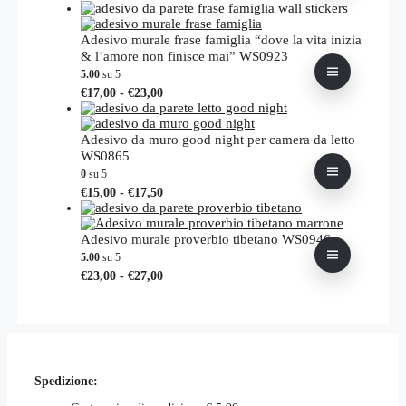
di
prodotto
pagina
prezzo:
ha
del
da
più
Adesivo murale frase famiglia “dove la vita inizia
prodotto
€18,00
varianti.
& l’amore non finisce mai” WS0923
a
Le
5.00
su 5
€21,00
opzioni
Fascia
Questo
€
17,00
-
€
23,00
possono
di
prodotto
essere
prezzo:
ha
scelte
da
più
Adesivo da muro good night per camera da letto
nella
€17,00
varianti.
WS0865
pagina
a
Le
0
su 5
del
€23,00
opzioni
Fascia
Questo
prodotto
€
15,00
-
€
17,50
possono
di
prodotto
essere
prezzo:
ha
scelte
da
più
Adesivo murale proverbio tibetano WS0946
nella
€15,00
varianti.
5.00
su 5
pagina
a
Le
Fascia
Questo
€
23,00
-
€
27,00
del
€17,50
opzioni
di
prodotto
prodotto
possono
prezzo:
ha
essere
da
più
scelte
€23,00
varianti.
nella
a
Le
pagina
€27,00
opzioni
del
Spedizione:
possono
prodotto
essere