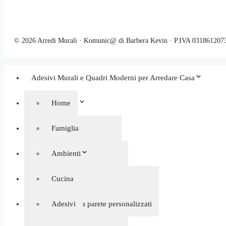
© 2026 Arredi Murali · Komunic@ di Barbera Kevin · P.IVA 031861207
Adesivi Murali e Quadri Moderni per Arredare Casa
Adesivi Murali
Home
Quadri moderni
Famiglia
Orologi da Parete
Frasi aforismi
Ambienti
Decorazioni murali negozi
Personalizzati
Astratti
Cucina
Bagno
Shabby chic
Ambienti
Personalizzati
Orologi da parete personalizzati
Adesivi
Bambini e