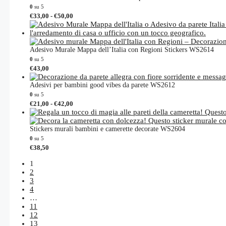
varianti.
0
su 5
Le
Fascia
Questo
€
33,00
-
€
50,00
opzioni
di
prodotto
possono
prezzo:
ha
da
essere
più
€33,00
scelte
varianti.
Adesivo Murale Mappa dell’Italia con Regioni Stickers WS2614
a
nella
Le
0
su 5
€50,00
pagina
opzioni
Questo
€
43,00
del
possono
prodotto
prodotto
essere
ha
Adesivi per bambini good vibes da parete WS2612
scelte
più
0
su 5
nella
varianti.
Fascia
Questo
€
21,00
-
€
42,00
pagina
Le
di
prodotto
del
opzioni
prezzo:
ha
prodotto
da
possono
più
Stickers murali bambini e camerette decorate WS2604
€21,00
essere
varianti.
0
su 5
a
scelte
Le
€
38,50
€42,00
nella
opzioni
pagina
possono
1
del
essere
2
prodotto
scelte
3
nella
4
pagina
…
del
11
prodotto
12
13