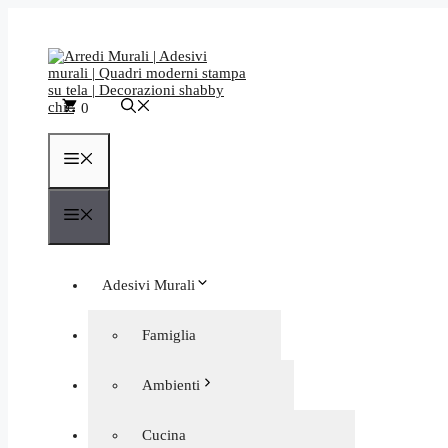
Vai
al
contenuto
0
Menu
Menu
Adesivi Murali
Quadri moderni
Famiglia
Orologi da Parete
Frasi aforismi
Ambienti
Decorazioni murali negozi
Personalizzati
Astratti
Cucina
Bagno