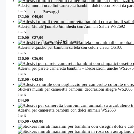
prodotto
prezzo:
ha
Adesivi murali uccellini cameretta bambini dolci decorazioni da pa
da
più
Ragazzi/ragazze
Paesaggi
0
su 5
€30,00
varianti.
Fascia
Questo
€
32,00
-
€
49,00
a
Le
di
prodotto
€45,00
opzioni
prezzo:
ha
Stickers stilizzati
Quadri con adesivi
Adesivi Murali Trenino Cameretta con Animali Safari WS2692
da
possono
più
0
su 5
€32,00
essere
varianti.
Fascia
Questo
€
20,00
-
€
27,00
a
scelte
Trompe l’Oeil e arte
Le
di
prodotto
€49,00
nella
opzioni
prezzo:
ha
Adesivi e quadro per bambini su tela con colori vivaci QS100
pagina
da
possono
più
0
su 5
del
€20,00
essere
varianti.
Fascia
Questo
€
16,00
-
€
36,00
a
prodotto
scelte
Le
di
prodotto
€27,00
nella
opzioni
prezzo:
ha
Adesivi per parete cameretta bambini – Decorazioni uniche WS2675
pagina
da
possono
più
0
su 5
del
€16,00
essere
varianti.
Fascia
Questo
€
28,00
-
€
42,00
a
prodotto
scelte
Le
di
prodotto
€36,00
nella
opzioni
prezzo:
ha
Stickers murali per cameretta bambini: decorazioni allegre WS2668
pagina
da
possono
più
0
su 5
del
€28,00
essere
varianti.
€
44,00
a
prodotto
scelte
Le
€42,00
nella
opzioni
Adesivi per cameretta bambini con dolci animali WS2663
pagina
possono
0
su 5
del
essere
Fascia
Questo
€
45,00
-
€
69,00
prodotto
scelte
di
prodotto
nella
prezzo:
ha