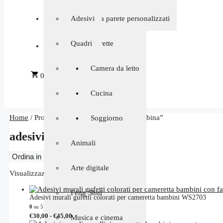
Shabby chic
Ambienti
Personalizzati
Orologi da parete personalizzati
Adesivi
Bambini e
Floreali e fantasy
Riproduzioni d’autore
Quadri
camerette
Camera da
Alberi
Frasi e aforismi
letto
Camera da letto
0
Appendiabiti
Fiori
Camerette
Cucina
Home
/ Prodotti taggati “adesivi murali bambina”
Farfalle disegni
3D
bimbi
Soggiorno
adesivi murali bambina
Feng Shui
Animali
Cucina
Animali
Arte digitale
Soggiorno
Ordina
Visualizzazione di 1-16 di 204 risultati
in
base
Love
Feng Shui
Adesivi murali gufetti colorati per cameretta bambini WS2703
al
più
0
su 5
Fascia
Questo
recente
€
30,00
-
€
45,00
Musica e cinema
Musica e cinema
di