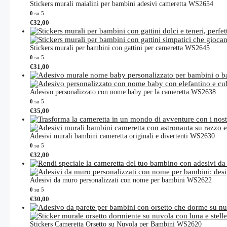
pagina
da
più
Stickers murali maialini per bambini adesivi cameretta WS2654
del
€45,00
varianti.
0
su 5
a
prodotto
Le
€
32,00
€69,00
opzioni
possono
essere
Stickers murali per bambini con gattini per cameretta WS2645
scelte
0
su 5
nella
€
31,00
pagina
del
prodotto
Adesivo personalizzato con nome baby per la cameretta WS2638
0
su 5
Questo
€
35,00
prodotto
ha
più
Adesivi murali bambini cameretta originali e divertenti WS2630
varianti.
0
su 5
Le
€
32,00
opzioni
possono
essere
Adesivi da muro personalizzati con nome per bambini WS2622
scelte
0
su 5
nella
Questo
€
30,00
pagina
prodotto
del
ha
prodotto
più
Stickers Cameretta Orsetto su Nuvola per Bambini WS2620