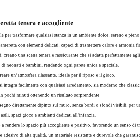
eretta tenera e accogliente
le per trasformare qualsiasi stanza in un ambiente dolce, sereno e pieno 
ameretta con elementi delicati, capaci di trasmettere calore e armonia f
ri, creano una scena tenera e rassicurante che si adatta perfettamente agli 
a di neonati e bambini, rendendo ogni parete unica e speciale.
eare un’atmosfera rilassante, ideale per il riposo e il gioco.
 si integra facilmente con qualsiasi arredamento, sia moderno che classic
in pochi minuti ottenendo un risultato sorprendente.
segno direttamente dipinto sul muro, senza bordi o sfondi visibili, per u
sili, spazi gioco e ambienti dedicati all’infanzia.
ce a rendere lo spazio più accogliente e positivo, favorendo un senso di t
le adesivo di alta qualità, un materiale resistente e durevole che garanti