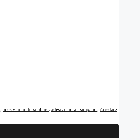
a
,
adesivi murali bambino
,
adesivi murali simpatici
,
Arredare