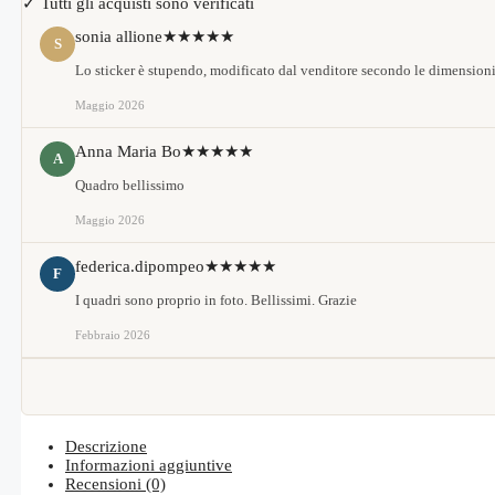
✓ Tutti gli acquisti sono verificati
sonia allione
★★★★★
S
Lo sticker è stupendo, modificato dal venditore secondo le dimensioni
Maggio 2026
Anna Maria Bo
★★★★★
A
Quadro bellissimo
Maggio 2026
federica.dipompeo
★★★★★
F
I quadri sono proprio in foto. Bellissimi. Grazie
Febbraio 2026
Descrizione
Informazioni aggiuntive
Recensioni (0)