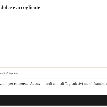
dolce e accogliente
ualità
Artigianale
zioni per camerette
,
Adesivi murali animali
Tag:
adesivi murali bambin