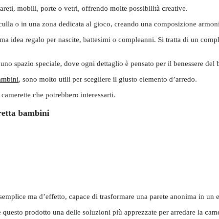
reti, mobili, porte o vetri, offrendo molte possibilità creative.
lla culla o in una zona dedicata al gioco, creando una composizione armon
ma idea regalo per nascite, battesimi o compleanni. Si tratta di un comp
uno spazio speciale, dove ogni dettaglio è pensato per il benessere del
bambini
, sono molto utili per scegliere il giusto elemento d’arredo.
 camerette
che potrebbero interessarti.
retta bambini
 semplice ma d’effetto, capace di trasformare una parete anonima in un 
nde questo prodotto una delle soluzioni più apprezzate per arredare la came