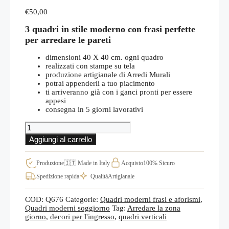
€
50,00
3 quadri in stile moderno con frasi perfette
per arredare le pareti
dimensioni 40 X 40 cm. ogni quadro
realizzati con stampe su tela
produzione artigianale di Arredi Murali
potrai appenderli a tuo piacimento
ti arriveranno già con i ganci pronti per essere
appesi
consegna in 5 giorni lavorativi
3
quadretti
Aggiungi al carrello
con
scritte
Vivi,
Produzione
🇮🇹 Made in Italy
Acquisto
100% Sicuro
Ridi,
Spedizione rapida
Qualità
Artigianale
Ama
decorazioni
da
COD:
Q676
Categorie:
Quadri moderni frasi e aforismi
,
parete
Quadri moderni soggiorno
Tag:
Arredare la zona
per
giorno
,
decori per l'ingresso
,
quadri verticali
la