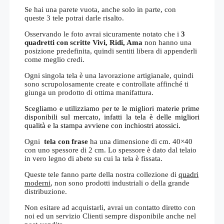
Se hai una parete vuota, anche solo in parte, con
queste 3 tele potrai darle risalto.
Osservando le foto avrai sicuramente notato che i
3
quadretti con scritte Vivi, Ridi, Ama
non hanno una
posizione predefinita, quindi sentiti libera di appenderli
come meglio credi.
Ogni singola tela è una lavorazione artigianale, quindi
sono scrupolosamente create e controllate affinché ti
giunga un prodotto di ottima manifattura.
Scegliamo e utilizziamo per te le migliori materie prime
disponibili sul mercato, infatti la tela è delle migliori
qualità e la stampa avviene con inchiostri atossici.
Ogni
tela con frase
ha una dimensione di cm. 40×40
con uno spessore di 2 cm. Lo spessore è dato dal telaio
in vero legno di abete su cui la tela è fissata.
Queste tele fanno parte della nostra collezione di
quadri
moderni
, non sono prodotti industriali o della grande
distribuzione.
Non esitare ad acquistarli, avrai un contatto diretto con
noi ed un servizio Clienti sempre disponibile anche nel