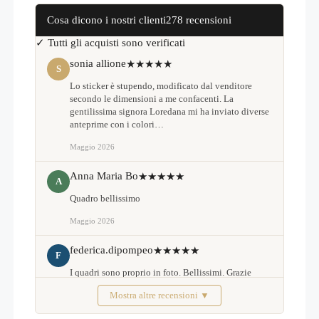
casa
Q676
Cosa dicono i nostri clienti
278 recensioni
quantità
✓ Tutti gli acquisti sono verificati
sonia allione
★★★★★
S
Lo sticker è stupendo, modificato dal venditore
secondo le dimensioni a me confacenti. La
gentilissima signora Loredana mi ha inviato diverse
anteprime con i colori…
Maggio 2026
Anna Maria Bo
★★★★★
A
Quadro bellissimo
Maggio 2026
federica.dipompeo
★★★★★
F
I quadri sono proprio in foto. Bellissimi. Grazie
Mostra altre recensioni ▼
Febbraio 2026