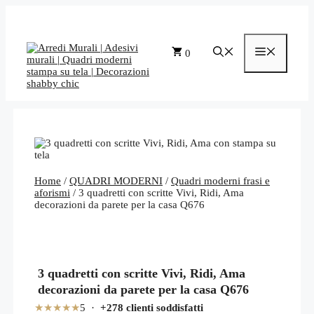
Vai
al
contenuto
Menu
0
Home
/
QUADRI MODERNI
/
Quadri moderni frasi e
aforismi
/ 3 quadretti con scritte Vivi, Ridi, Ama
decorazioni da parete per la casa Q676
3 quadretti con scritte Vivi, Ridi, Ama
decorazioni da parete per la casa Q676
★★★★★
5 ·
+278 clienti soddisfatti