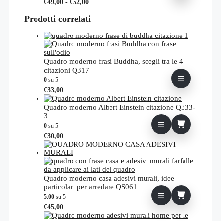
Fascia
Questo
€
49,00
-
€
52,00
di
prodotto
prezzo:
Prodotti correlati
ha
da
più
€49,00
varianti.
a
Le
€52,00
opzioni
possono
Quadro moderno frasi Buddha, scegli tra le 4
essere
citazioni Q317
scelte
0
su 5
nella
Questo
€
33,00
pagina
prodotto
del
ha
Quadro moderno Albert Einstein citazione Q333-
prodotto
più
3
varianti.
0
su 5
Le
€
30,00
opzioni
possono
essere
scelte
nella
Quadro moderno casa adesivi murali, idee
pagina
particolari per arredare QS061
del
5.00
su 5
prodotto
€
45,00