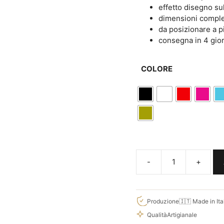
effetto disegno su
dimensioni comple
da posizionare a 
consegna in 4 gior
COLORE
ADESIVI
MURALI
BAMBINI
GIRAFFA
Produzione
🇮🇹 Made in Ita
LEONE
Qualità
Artigianale
WS1586