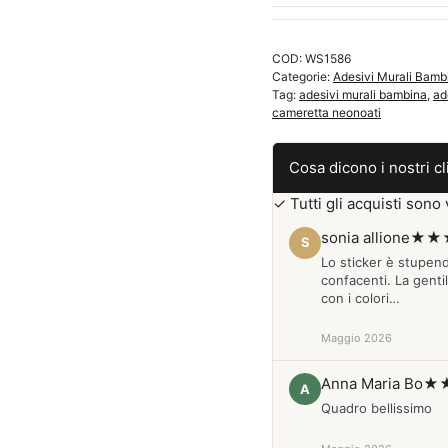
quantità
COD:
WS1586
Categorie:
Adesivi Murali Bambi
Tag:
adesivi murali bambina
,
ad
cameretta neonoati
Cosa dicono i nostri cl
✓ Tutti gli acquisti sono v
sonia allione
★★
S
Lo sticker è stupen
confacenti. La genti
con i colori…
Maggio 2026
Anna Maria Bo
★
A
Quadro bellissimo