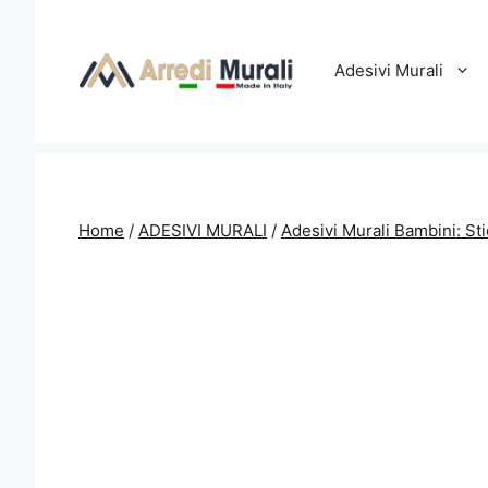
Vai
al
contenuto
Adesivi Murali
Home
/
ADESIVI MURALI
/
Adesivi Murali Bambini: St