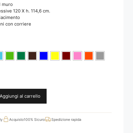
l muro
ssive 120 X h. 114,6 cm.
piacimento
ni con corriere
Aggiungi al carrello
ly
Acquisto
100% Sicuro
Spedizione rapida