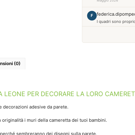
Maggio 2026
federica.dipompe
F
I quadri sono proprio
Febbraio 2026
nsioni (0)
FA LEONE PER DECORARE LA LORO CAMERE
 decorazioni adesive da parete.
 originalità i muri della cameretta dei tuoi bambini.
i perché sembreranno dei disegni sulla parete.