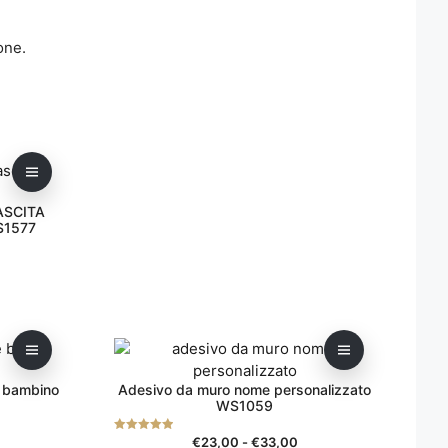
one.
ASCITA
S1577
scia
ezzo:
5,00
Questo
prodotto
2,00
è bambino
Adesivo da muro nome personalizzato
ha
WS1059
più
varianti.
scia
Fascia
€
23,00
-
€
33,00
5.00