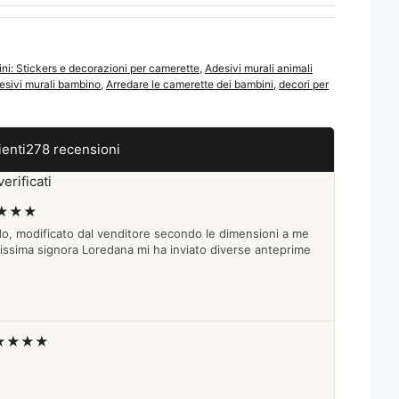
ni: Stickers e decorazioni per camerette
,
Adesivi murali animali
esivi murali bambino
,
Arredare le camerette dei bambini
,
decori per
ienti
278 recensioni
erificati
★★★
do, modificato dal venditore secondo le dimensioni a me
lissima signora Loredana mi ha inviato diverse anteprime
★★★★