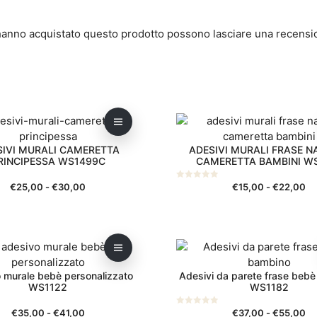
 hanno acquistato questo prodotto possono lasciare una recensi
Questo
prodotto
ha
SIVI MURALI CAMERETTA
ADESIVI MURALI FRASE N
più
RINCIPESSA WS1499C
CAMERETTA BAMBINI W
varianti.
Le
Fascia
Fa
€
25,00
-
€
30,00
€
15,00
-
€
22,00
0
s
di
di
opzioni
u
5
prezzo:
pr
possono
da
da
essere
€25,00
€1
Questo
scelte
a
a
prodotto
nella
€30,00
€2
 murale bebè personalizzato
Adesivi da parete frase beb
ha
pagina
WS1122
WS1182
più
del
varianti.
prodotto
Fascia
Fa
€
35,00
-
€
41,00
€
37,00
-
€
55,00
0