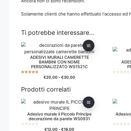
Ancora non ci sono recensioni.
Solamente clienti che hanno effettuato l'accesso ed
Ti potrebbe interessare…
Questo
Questo
prodotto
prodotto
ADESIVI MURALI CAMERETTE
ha
ha
BAMBINI CON NOME
ADE
più
più
PERSONALIZZATO WS1521C
P
varianti.
varianti.
Le
Le
Fascia
€
20,00
-
€
30,00
5.00
0
su 5
s
di
opzioni
opzioni
u
5
Prodotti correlati
prezzo:
possono
possono
da
essere
essere
€20,00
Questo
Questo
scelte
scelte
a
prodotto
prodotto
nella
nella
€30,00
Adesivo murale il Piccolo Principe
Adesivo
ha
ha
pagina
pagina
decorazione da parete WS0931
più
più
del
del
varianti.
varianti.
prodotto
prodotto
Fascia
€
12,00
-
€
18,00
0
0