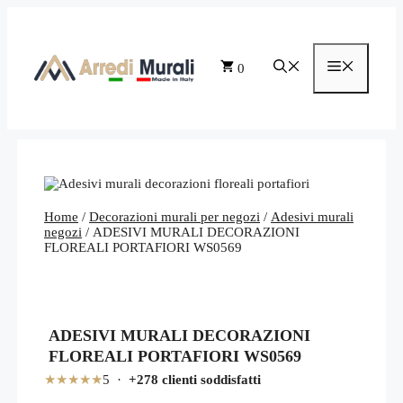
Vai
al
contenuto
Menu
0
Home
/
Decorazioni murali per negozi
/
Adesivi murali
negozi
/ ADESIVI MURALI DECORAZIONI
FLOREALI PORTAFIORI WS0569
ADESIVI MURALI DECORAZIONI
FLOREALI PORTAFIORI WS0569
★★★★★
5 ·
+278 clienti soddisfatti