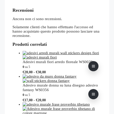
Recensioni
Ancora non ci sono recensioni.
Solamente clienti che hanno effettuato l'accesso ed
hanno acquistato questo prodotto possono lasciare una
recensione.
Prodotti correlati
Adesivi murali fiori arredo floreale WS0029
0
su 5
Fascia
Questo
€
20,00
-
€
30,00
di
prodotto
prezzo:
ha
da
più
Adesivo murale donna su luna disegno adesivo
€20,00
varianti.
fantasy WS0356
a
Le
0
su 5
€30,00
opzioni
Fascia
Questo
€
17,00
-
€
20,00
possono
di
prodotto
essere
prezzo:
ha
scelte
da
più