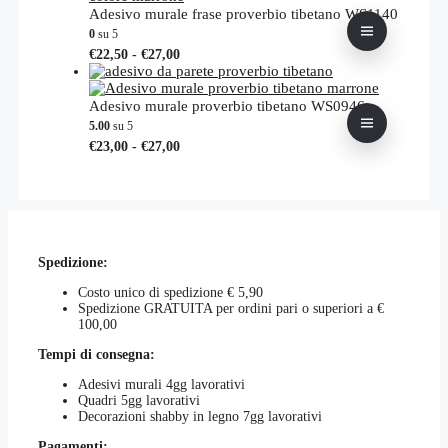
nella
€17,00
varianti.
Adesivo murale frase proverbio tibetano WS1140
pagina
a
Le
0
su 5
del
€20,00
opzioni
Fascia
Questo
€
22,50
-
€
27,00
prodotto
possono
di
prodotto
essere
prezzo:
ha
scelte
da
più
Adesivo murale proverbio tibetano WS0946
nella
€22,50
varianti.
5.00
su 5
pagina
a
Le
Fascia
Questo
€
23,00
-
€
27,00
del
€27,00
opzioni
di
prodotto
prodotto
possono
prezzo:
ha
essere
da
più
scelte
€23,00
varianti.
nella
a
Le
pagina
€27,00
opzioni
del
Spedizione:
possono
prodotto
essere
Costo unico di spedizione € 5,90
scelte
Spedizione GRATUITA per ordini pari o superiori a €
nella
100,00
pagina
del
Tempi di consegna:
prodotto
Adesivi murali 4gg lavorativi
Quadri 5gg lavorativi
Decorazioni shabby in legno 7gg lavorativi
Pagamenti: