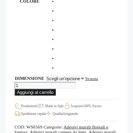
COLORE
DIMENSIONE
Svuota
ADESIVI
MURALI
Aggiungi al carrello
DECORAZIONI
FLOREALI
PORTAFIORI
Produzione
🇮🇹 Made in Italy
Acquisto
100% Sicuro
WS0569
Spedizione rapida
Qualità
Artigianale
quantità
COD:
WS0569
Categorie:
Adesivi murali floreali e
fantasy
,
Adesivi murali camera da letto
,
Adesivi murali