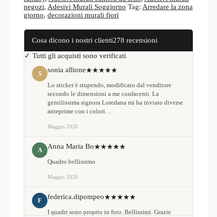
negozi
,
Adesivi Murali Soggiorno
Tag:
Arredare la zona
giorno
,
decorazioni murali fiori
Cosa dicono i nostri clienti
278 recensioni
✓ Tutti gli acquisti sono verificati
sonia allione
★★★★★
S
Lo sticker è stupendo, modificato dal venditore
secondo le dimensioni a me confacenti. La
gentilissima signora Loredana mi ha inviato diverse
anteprime con i colori…
Maggio 2026
Anna Maria Bo
★★★★★
A
Quadro bellissimo
Maggio 2026
federica.dipompeo
★★★★★
F
I quadri sono proprio in foto. Bellissimi. Grazie