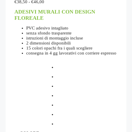
Fascia
€
38,50
-
€
46,00
di
ADESIVI MURALI CON DESIGN
prezzo:
da
FLOREALE
€38,50
a
PVC adesivo intagliato
€46,00
senza sfondo trasparente
istruzioni di montaggio incluse
2 dimensioni disponibili
15 colori opachi fra i quali scegliere
consegna in 4 gg lavorativi con corriere espresso