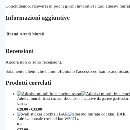
Concludendo, riceverai in pochi giorni lavorativi i tuoi adesivi mural
Informazioni aggiuntive
Brand
Arredi Murali
Recensioni
Ancora non ci sono recensioni.
Solamente clienti che hanno effettuato l'accesso ed hanno acquistato
Prodotti correlati
Adesivi murali frasi cucina, decorazioni adesive da parete particol
5.00
su 5
Fascia
Questo
€
28,00
-
€
33,00
di
prodotto
prezzo:
ha
Adesivo murale cocktail bar WS0714
da
più
0
su 5
€28,00
varianti.
Questo
€
33,00