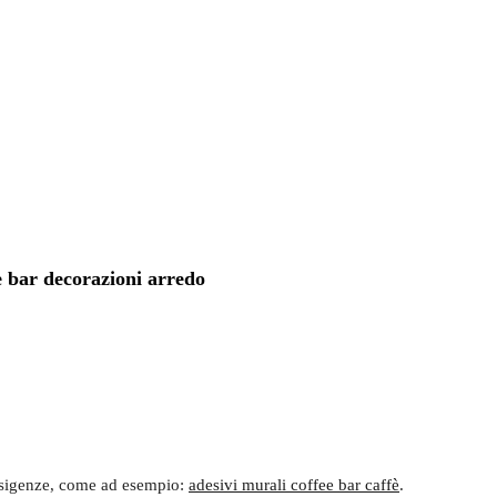
è bar decorazioni arredo
e esigenze, come ad esempio:
adesivi murali coffee bar caffè
.