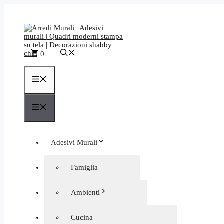
Vai
al
contenuto
0
Menu
Menu
Adesivi Murali
Quadri moderni
Famiglia
Orologi da Parete
Frasi aforismi
Ambienti
Decorazioni murali negozi
Personalizzati
Astratti
Cucina
Bagno