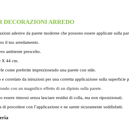
BAR DECORAZIONI ARREDO
ioni adesive da parete moderne che possono essere applicate sulla paret
rno il tuo arredamento.
tero ambiente prescelto.
59 X 44 cm.
rle come preferite impreziosendo una parete con stile.
o e correlato da istruzioni per una corretta applicazione sulla superficie p
fondo con un magnifico effetto di un dipinto sulla parete.
o essere rimossi senza lasciare residui di colla, ma non riposizionati.
a di procedere con l’applicazione e ne sarete sicuramente soddisfatti.
eria