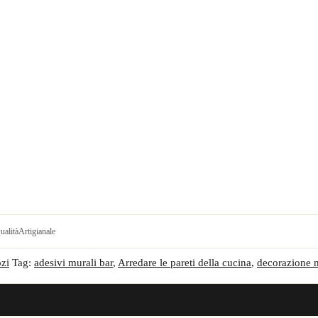
ualità
Artigianale
zi
Tag:
adesivi murali bar
,
Arredare le pareti della cucina
,
decorazione 