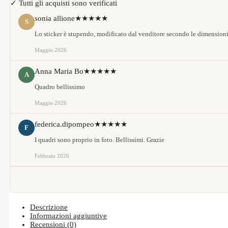
✓ Tutti gli acquisti sono verificati
sonia allione
★★★★★
S
Lo sticker è stupendo, modificato dal venditore secondo le dimensioni
Maggio 2026
Anna Maria Bo
★★★★★
A
Quadro bellissimo
Maggio 2026
federica.dipompeo
★★★★★
F
I quadri sono proprio in foto. Bellissimi. Grazie
Febbraio 2026
Descrizione
Informazioni aggiuntive
Recensioni (0)