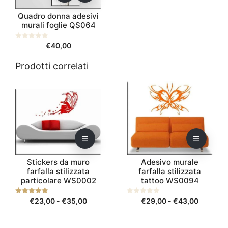
Quadro donna adesivi
murali foglie QS064
0
€
40,00
s
u
5
Prodotti correlati
Questo
Questo
prodotto
prodotto
ha
ha
più
più
varianti.
varianti.
Le
Le
opzioni
opzioni
Stickers da muro
Adesivo murale
possono
possono
farfalla stilizzata
farfalla stilizzata
essere
essere
particolare WS0002
tattoo WS0094
scelte
scelte
nella
nella
Fascia
Fascia
5.00
€
23,00
-
€
35,00
0
€
29,00
-
€
43,00
su 5
s
pagina
pagina
di
di
u
5
del
del
prezzo:
prezzo: