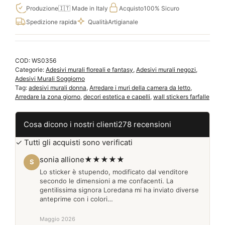
su
Produzione
🇮🇹 Made in Italy
Acquisto
100% Sicuro
luna
Spedizione rapida
Qualità
Artigianale
disegno
adesivo
fantasy
COD:
WS0356
WS0356
Categorie:
Adesivi murali floreali e fantasy
,
Adesivi murali negozi
,
quantità
Adesivi Murali Soggiorno
Tag:
adesivi murali donna
,
Arredare i muri della camera da letto
,
Arredare la zona giorno
,
decori estetica e capelli
,
wall stickers farfalle
Cosa dicono i nostri clienti
278 recensioni
✓ Tutti gli acquisti sono verificati
sonia allione
★★★★★
S
Lo sticker è stupendo, modificato dal venditore
secondo le dimensioni a me confacenti. La
gentilissima signora Loredana mi ha inviato diverse
anteprime con i colori…
Maggio 2026