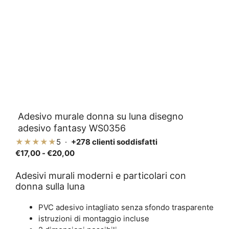
Adesivo murale donna su luna disegno
adesivo fantasy WS0356
★★★★★
5 ·
+278 clienti soddisfatti
Fascia
€
17,00
-
€
20,00
di
prezzo:
Adesivi murali moderni e particolari con
donna sulla luna
da
€17,00
PVC adesivo intagliato senza sfondo trasparente
a
istruzioni di montaggio incluse
€20,00