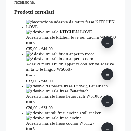
recensione.
Prodotti correlati
Adesivo murale kitchen love per cucina WS1050
0
su 5
Fascia
Questo
€
35,00
-
€
40,00
di
prodotto
prezzo:
ha
da
più
Adesivi murali buon appetito con scritte adesive
€35,00
varianti.
in tutte le lingue WS0687
a
Le
0
su 5
€40,00
opzioni
Fascia
Questo
€
32,00
-
€
48,00
possono
di
prodotto
essere
prezzo:
ha
scelte
da
più
Adesivo murale frase Feuerbach WS1005
nella
€32,00
varianti.
0
su 5
pagina
a
Le
Fascia
Questo
€
20,00
-
€
23,00
del
€48,00
opzioni
di
prodotto
prodotto
possono
prezzo:
ha
essere
da
più
Adesivo murale frase cucina WS1127
scelte
€20,00
varianti.
0
su 5
nella
a