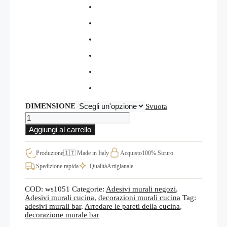
DIMENSIONE
Svuota
Adesivo
murale
Aggiungi al carrello
love
coffee
bar,
Produzione
🇮🇹 Made in Italy
Acquisto
100% Sicuro
per
Spedizione rapida
Qualità
Artigianale
tutte
le
superfici
COD:
ws1051
Categorie:
Adesivi murali negozi
,
WS1051
Adesivi murali cucina
,
decorazioni murali cucina
Tag:
quantità
adesivi murali bar
,
Arredare le pareti della cucina
,
decorazione murale bar