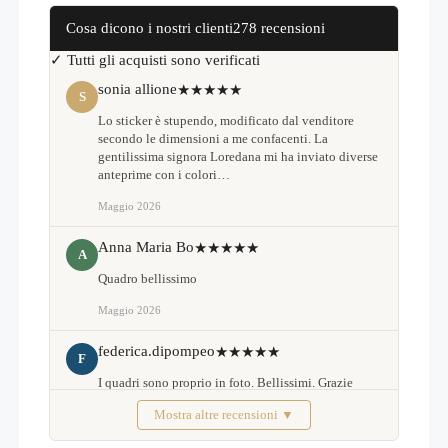
Cosa dicono i nostri clienti
278 recensioni
✓ Tutti gli acquisti sono verificati
sonia allione
★★★★★
S
Lo sticker è stupendo, modificato dal venditore
secondo le dimensioni a me confacenti. La
gentilissima signora Loredana mi ha inviato diverse
anteprime con i colori…
Maggio 2026
Anna Maria Bo
★★★★★
A
Quadro bellissimo
Maggio 2026
federica.dipompeo
★★★★★
F
I quadri sono proprio in foto. Bellissimi. Grazie
Mostra altre recensioni ▼
Febbraio 2026