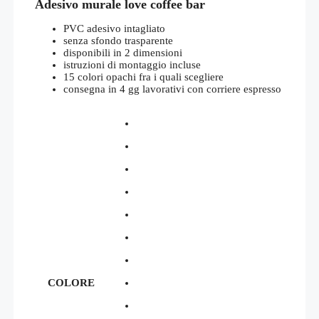
Adesivo murale love coffee bar
prezzo:
da
€40,00
PVC adesivo intagliato
a
senza sfondo trasparente
€47,00
disponibili in 2 dimensioni
istruzioni di montaggio incluse
15 colori opachi fra i quali scegliere
consegna in 4 gg lavorativi con corriere espresso
COLORE