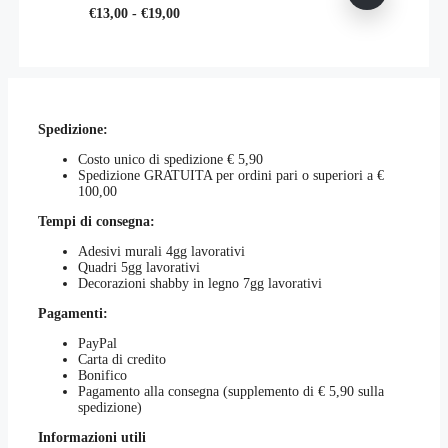
Le
Fascia
Questo
€
13,00
-
€
19,00
pagina
€23,00
opzioni
di
prodotto
del
possono
prezzo:
ha
prodotto
essere
da
più
scelte
€13,00
varianti.
nella
a
Le
pagina
€19,00
opzioni
del
Spedizione:
possono
prodotto
essere
Costo unico di spedizione € 5,90
scelte
Spedizione GRATUITA per ordini pari o superiori a €
nella
100,00
pagina
del
Tempi di consegna:
prodotto
Adesivi murali 4gg lavorativi
Quadri 5gg lavorativi
Decorazioni shabby in legno 7gg lavorativi
Pagamenti:
PayPal
Carta di credito
Bonifico
Pagamento alla consegna (supplemento di € 5,90 sulla
spedizione)
Informazioni utili