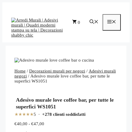
Vai
al
contenuto
Menu
0
Home
/
Decorazioni murali per negozi
/
Adesivi murali
negozi
/ Adesivo murale love coffee bar, per tutte le
superfici WS1051
Adesivo murale love coffee bar, per tutte le
superfici WS1051
★★★★★
5 ·
+278 clienti soddisfatti
Fascia
€
40,00
-
€
47,00
di