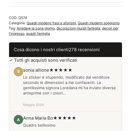
moderno
famiglia
COD:
Q574
Q574
Categorie:
Quadri moderni frasi e aforismi
,
Quadri moderni soggiorno
quantità
Tag:
Arredare la zona giorno
,
decorazioni murali famiglia
,
decori per
l'ingresso
,
quadri famiglia
Cosa dicono i nostri clienti
278 recensioni
✓ Tutti gli acquisti sono verificati
sonia allione
★★★★★
S
Lo sticker è stupendo, modificato dal venditore
secondo le dimensioni a me confacenti. La
gentilissima signora Loredana mi ha inviato diverse
anteprime con i colori…
Maggio 2026
Anna Maria Bo
★★★★★
A
Quadro bellissimo