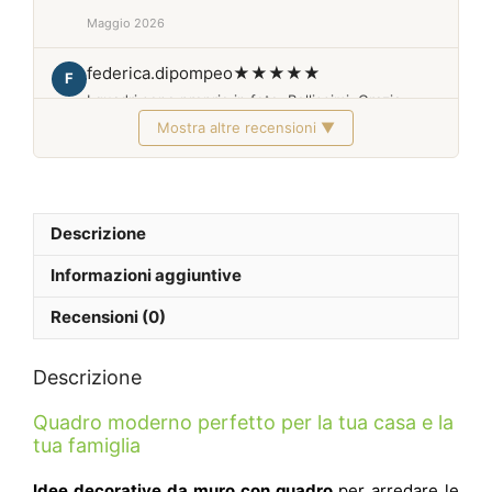
Maggio 2026
federica.dipompeo
★★★★★
F
I quadri sono proprio in foto. Bellissimi. Grazie
Mostra altre recensioni ▼
Febbraio 2026
Descrizione
Informazioni aggiuntive
Recensioni (0)
Descrizione
Quadro moderno perfetto per la tua casa e la
tua famiglia
Idee decorative da muro con quadro
per arredare le