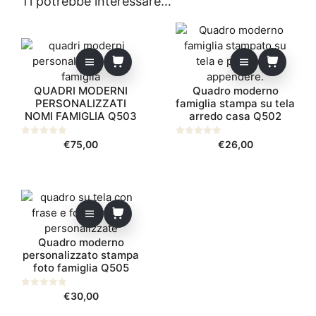
Ti potrebbe interessare…
QUADRI MODERNI
Quadro moderno
PERSONALIZZATI
famiglia stampa su tela
NOMI FAMIGLIA Q503
arredo casa Q502
0
€
75,00
0
€
26,00
s
s
u
u
5
5
Quadro moderno
personalizzato stampa
foto famiglia Q505
0
€
30,00
s
u