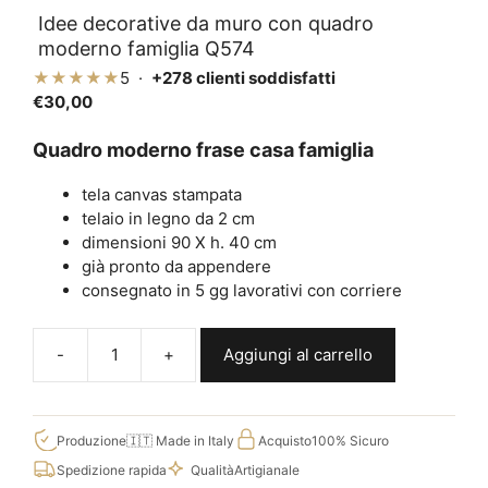
Idee decorative da muro con quadro
moderno famiglia Q574
★★★★★
5 ·
+278 clienti soddisfatti
€
30,00
Quadro moderno frase casa famiglia
tela canvas stampata
telaio in legno da 2 cm
dimensioni 90 X h. 40 cm
già pronto da appendere
consegnato in 5 gg lavorativi con corriere
Aggiungi al carrello
Idee
decorative
da
muro
Produzione
🇮🇹 Made in Italy
Acquisto
100% Sicuro
con
Spedizione rapida
Qualità
Artigianale
quadro