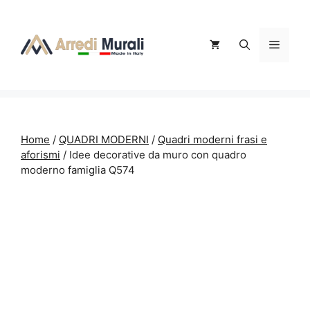
Vai
al
contenuto
Menu
Home
/
QUADRI MODERNI
/
Quadri moderni frasi e
aforismi
/ Idee decorative da muro con quadro
moderno famiglia Q574