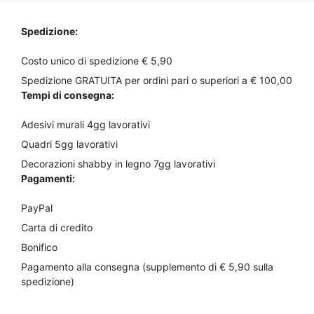
nella
€25,00
pagina
a
Spedizione:
€70,00
del
prodotto
Costo unico di spedizione € 5,90
Spedizione GRATUITA per ordini pari o superiori a € 100,00
Tempi di consegna:
Adesivi murali 4gg lavorativi
Quadri 5gg lavorativi
Decorazioni shabby in legno 7gg lavorativi
Pagamenti:
PayPal
Carta di credito
Bonifico
Pagamento alla consegna (supplemento di € 5,90 sulla
spedizione)