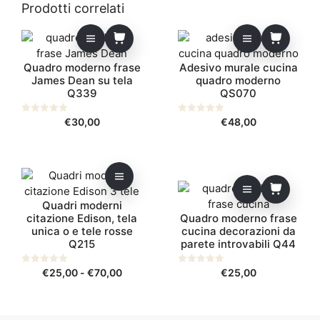
5
Prodotti correlati
Quadro moderno frase
Adesivo murale cucina
James Dean su tela
quadro moderno
Q339
QS070
0
€
30,00
0
€
48,00
s
s
u
u
5
5
Questo
prodotto
Quadri moderni
ha
citazione Edison, tela
Quadro moderno frase
più
unica o e tele rosse
cucina decorazioni da
varianti.
Q215
parete introvabili Q44
Le
opzioni
Fascia
0
€
25,00
-
€
70,00
0
€
25,00
s
s
possono
di
u
u
5
5
essere
prezzo:
scelte
da