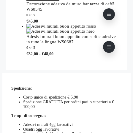
scelte
€29,00
varianti.
Decorazione adesiva da muro bar tazza di caffè
nella
a
Le
WS0545
pagina
€44,00
opzioni
0
su 5
del
possono
Questo
€
45,00
prodotto
essere
prodotto
scelte
ha
nella
più
Adesivi murali buon appetito con scritte adesive
pagina
varianti.
in tutte le lingue WS0687
del
Le
0
su 5
prodotto
opzioni
Fascia
Questo
€
32,00
-
€
48,00
possono
di
prodotto
essere
prezzo:
ha
scelte
da
più
nella
€32,00
varianti.
pagina
a
Le
del
€48,00
opzioni
prodotto
Spedizione:
possono
essere
Costo unico di spedizione € 5,90
scelte
Spedizione GRATUITA per ordini pari o superiori a €
nella
100,00
pagina
del
Tempi di consegna:
prodotto
Adesivi murali 4gg lavorativi
Quadri 5gg lavorativi