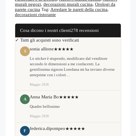
OR059
murali negozi
,
decorazioni murali cucina
,
Orologi da
quantità
parete cucina
Tag:
Arredare le pareti della cucina
,
decorazioni ristorante
Cosa dicono i nostri clienti
278 recensioni
✓ Tutti gli acquisti sono verificati
sonia allione
★★★★★
S
Lo sticker è stupendo, modificato dal venditore
secondo le dimensioni a me confacenti. La
gentilissima signora Loredana mi ha inviato diverse
anteprime con i colori…
Maggio 2026
Anna Maria Bo
★★★★★
A
Quadro bellissimo
Maggio 2026
federica.dipompeo
★★★★★
F