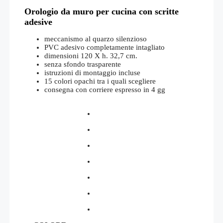
prezzo
prezzo
Orologio da muro per cucina con scritte
originale
attuale
era:
è:
adesive
€74,00.
€37,00.
meccanismo al quarzo silenzioso
PVC adesivo completamente intagliato
dimensioni 120 X h. 32,7 cm.
senza sfondo trasparente
istruzioni di montaggio incluse
15 colori opachi tra i quali scegliere
consegna con corriere espresso in 4 gg