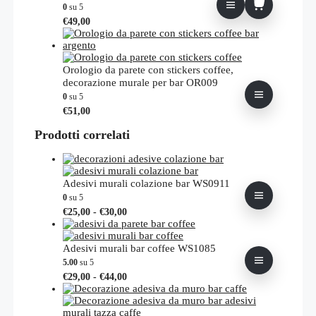
opzioni
0
su 5
possono
€
49,00
essere
scelte
nella
pagina
Orologio da parete con stickers coffee,
del
decorazione murale per bar OR009
prodotto
0
su 5
Questo
€
51,00
prodotto
Prodotti correlati
ha
più
varianti.
Le
opzioni
Adesivi murali colazione bar WS0911
possono
0
su 5
essere
Fascia
Questo
€
25,00
-
€
30,00
scelte
di
prodotto
nella
prezzo:
ha
pagina
da
più
Adesivi murali bar coffee WS1085
del
€25,00
varianti.
5.00
su 5
prodotto
a
Le
Fascia
Questo
€
29,00
-
€
44,00
€30,00
opzioni
di
prodotto
possono
prezzo:
ha
essere
da
più