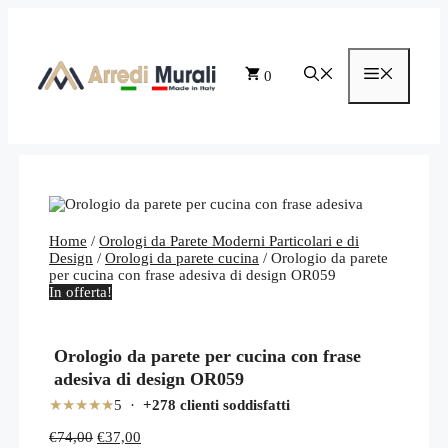
Vai
al
contenuto
Menu
0
Home
/
Orologi da Parete Moderni Particolari e di
Design
/
Orologi da parete cucina
/ Orologio da parete
per cucina con frase adesiva di design OR059
In offerta!
Orologio da parete per cucina con frase
adesiva di design OR059
★★★★★
5 ·
+278 clienti soddisfatti
Il
Il
€
74,00
€
37,00