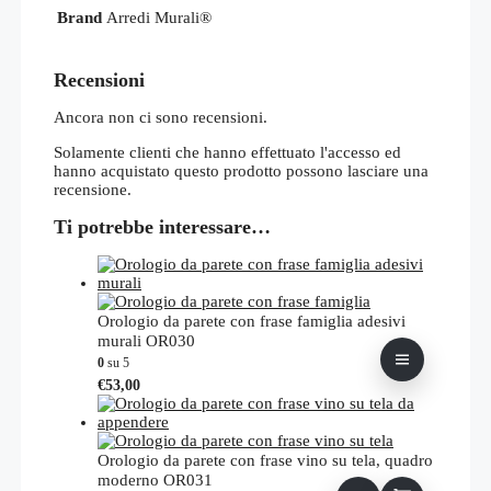
Brand
Arredi Murali®
Recensioni
Ancora non ci sono recensioni.
Solamente clienti che hanno effettuato l'accesso ed
hanno acquistato questo prodotto possono lasciare una
recensione.
Ti potrebbe interessare…
Orologio da parete con frase famiglia adesivi
murali OR030
0
su 5
Questo
€
53,00
prodotto
ha
più
varianti.
Orologio da parete con frase vino su tela, quadro
Le
moderno OR031