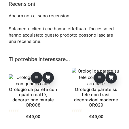
Recensioni
Ancora non ci sono recensioni.
Solamente clienti che hanno effettuato l'accesso ed
hanno acquistato questo prodotto possono lasciare
una recensione.
Ti potrebbe interessare…
Orologio da parete con
Orologi da parete su
quadro caffè,
tele con frasi,
decorazione murale
decorazioni moderne
OR008
OR029
0
0
€
49,00
€
49,00
s
s
u
u
5
5