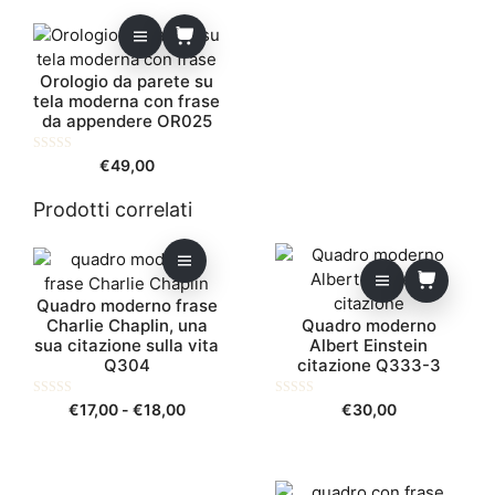
Orologio da parete su
tela moderna con frase
da appendere OR025
0
€
49,00
s
u
5
Prodotti correlati
Questo
prodotto
ha
Quadro moderno frase
Charlie Chaplin, una
Quadro moderno
più
sua citazione sulla vita
Albert Einstein
varianti.
Q304
citazione Q333-3
Le
opzioni
0
Fascia
0
€
17,00
-
€
18,00
€
30,00
s
s
possono
di
u
u
essere
5
5
prezzo:
scelte
da