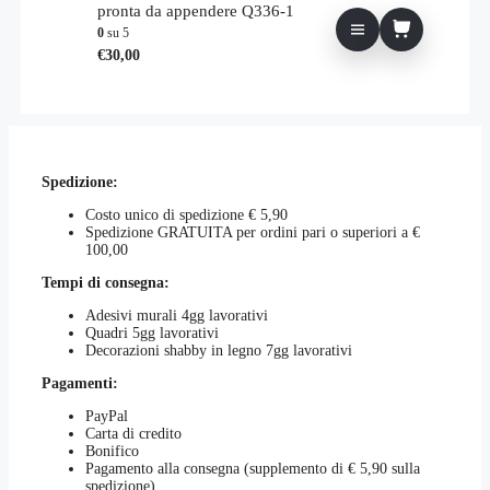
pronta da appendere Q336-1
prodotto
0
su 5
€
30,00
Spedizione:
Costo unico di spedizione € 5,90
Spedizione GRATUITA per ordini pari o superiori a €
100,00
Tempi di consegna:
Adesivi murali 4gg lavorativi
Quadri 5gg lavorativi
Decorazioni shabby in legno 7gg lavorativi
Pagamenti:
PayPal
Carta di credito
Bonifico
Pagamento alla consegna (supplemento di € 5,90 sulla
spedizione)