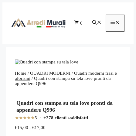
Vai
al
contenuto
Menu
0
Home
/
QUADRI MODERNI
/
Quadri moderni frasi e
aforismi
/ Quadri con stampa su tela love pronti da
appendere Q996
Quadri con stampa su tela love pronti da
appendere Q996
★★★★★
5 ·
+278 clienti soddisfatti
Fascia
€
15,00
-
€
17,00
di