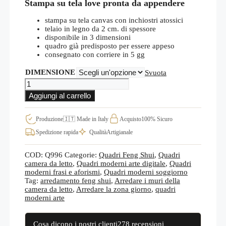
Stampa su tela love pronta da appendere
prezzo:
da
€15,00
stampa su tela canvas con inchiostri atossici
a
telaio in legno da 2 cm. di spessore
€17,00
disponibile in 3 dimensioni
quadro già predisposto per essere appeso
consegnato con corriere in 5 gg
DIMENSIONE
Svuota
Quadri
con
Aggiungi al carrello
stampa
su
tela
Produzione
🇮🇹 Made in Italy
Acquisto
100% Sicuro
love
Spedizione rapida
Qualità
Artigianale
pronti
da
appendere
COD:
Q996
Categorie:
Quadri Feng Shui
,
Quadri
Q996
camera da letto
,
Quadri moderni arte digitale
,
Quadri
quantità
moderni frasi e aforismi
,
Quadri moderni soggiorno
Tag:
arredamento feng shui
,
Arredare i muri della
camera da letto
,
Arredare la zona giorno
,
quadri
moderni arte
Cosa dicono i nostri clienti
278 recensioni