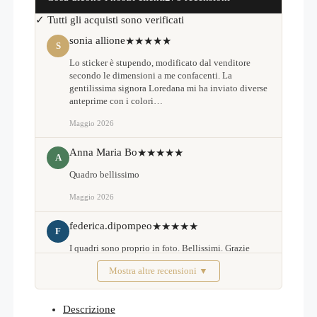
✓ Tutti gli acquisti sono verificati
sonia allione
★★★★★
S
Lo sticker è stupendo, modificato dal venditore
secondo le dimensioni a me confacenti. La
gentilissima signora Loredana mi ha inviato diverse
anteprime con i colori…
Maggio 2026
Anna Maria Bo
★★★★★
A
Quadro bellissimo
Maggio 2026
federica.dipompeo
★★★★★
F
I quadri sono proprio in foto. Bellissimi. Grazie
Mostra altre recensioni ▼
Febbraio 2026
Descrizione