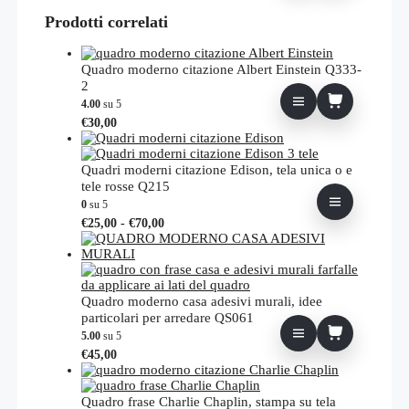
Prodotti correlati
Quadro moderno citazione Albert Einstein Q333-
2
4.00
su 5
€
30,00
Quadri moderni citazione Edison, tela unica o e
tele rosse Q215
0
su 5
Fascia
Questo
€
25,00
-
€
70,00
di
prodotto
prezzo:
ha
da
più
€25,00
varianti.
a
Le
Quadro moderno casa adesivi murali, idee
€70,00
opzioni
particolari per arredare QS061
possono
5.00
su 5
essere
€
45,00
scelte
nella
pagina
Quadro frase Charlie Chaplin, stampa su tela
del