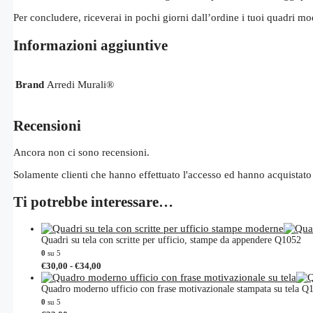
Per concludere, riceverai in pochi giorni dall’ordine i tuoi quadri mod
Informazioni aggiuntive
Brand
Arredi Murali®
Recensioni
Ancora non ci sono recensioni.
Solamente clienti che hanno effettuato l'accesso ed hanno acquistato
Ti potrebbe interessare…
Quadri su tela con scritte per ufficio, stampe da appendere Q1052
0
su 5
Fascia
Questo
€
30,00
-
€
34,00
di
prodotto
prezzo:
ha
Quadro moderno ufficio con frase motivazionale stampata su tela Q
da
più
0
su 5
€30,00
varianti.