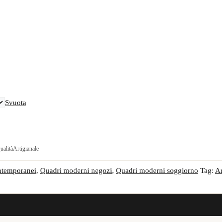
Svuota
ualità
Artigianale
ntemporanei
,
Quadri moderni negozi
,
Quadri moderni soggiorno
Tag:
Ar