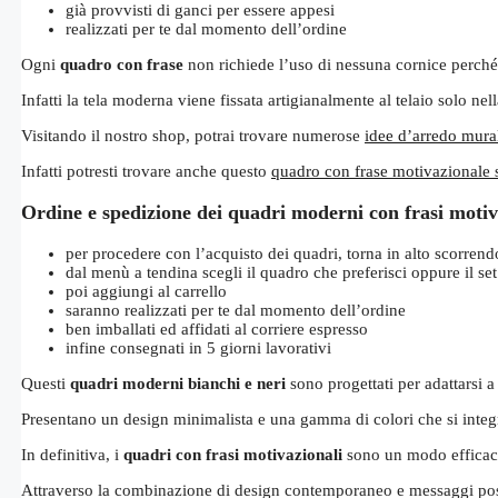
già provvisti di ganci per essere appesi
realizzati per te dal momento dell’ordine
Ogni
quadro con frase
non richiede l’uso di nessuna cornice perché i
Infatti la tela moderna viene fissata artigianalmente al telaio solo nel
Visitando il nostro shop, potrai trovare numerose
idee d’arredo mura
Infatti potresti trovare anche questo
quadro con frase motivazionale 
Ordine e spedizione dei quadri moderni con frasi motiva
per procedere con l’acquisto dei quadri, torna in alto scorrend
dal menù a tendina scegli il quadro che preferisci oppure il se
poi aggiungi al carrello
saranno realizzati per te dal momento dell’ordine
ben imballati ed affidati al corriere espresso
infine consegnati in 5 giorni lavorativi
Questi
quadri moderni bianchi e neri
sono progettati per adattarsi a 
Presentano un design minimalista e una gamma di colori che si integ
In definitiva, i
quadri con frasi motivazionali
sono un modo efficace 
Attraverso la combinazione di design contemporaneo e messaggi posi