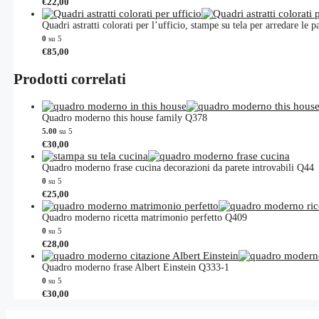
€
22,00
a
Le
€34,00
opzioni
Quadri astratti colorati per l’ufficio, stampe su tela per arredare le 
possono
0
su 5
essere
€
85,00
scelte
nella
Prodotti correlati
pagina
del
prodotto
Quadro moderno this house family Q378
5.00
su 5
€
30,00
Quadro moderno frase cucina decorazioni da parete introvabili Q44
0
su 5
€
25,00
Quadro moderno ricetta matrimonio perfetto Q409
0
su 5
€
28,00
Quadro moderno frase Albert Einstein Q333-1
0
su 5
€
30,00