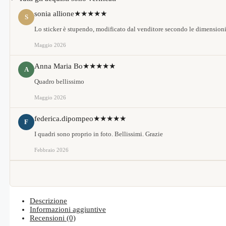
sonia allione
★★★★★
S
Lo sticker è stupendo, modificato dal venditore secondo le dimensioni
Maggio 2026
Anna Maria Bo
★★★★★
A
Quadro bellissimo
Maggio 2026
federica.dipompeo
★★★★★
F
I quadri sono proprio in foto. Bellissimi. Grazie
Febbraio 2026
Descrizione
Informazioni aggiuntive
Recensioni (0)