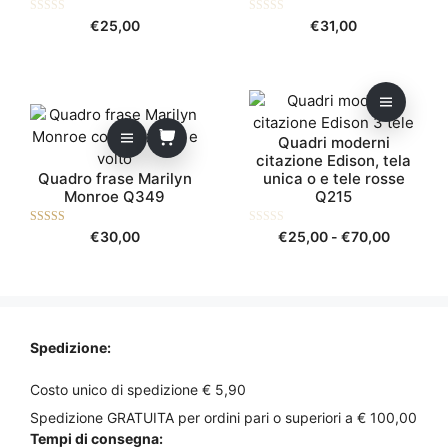
0
0
€
25,00
€
31,00
s
s
u
u
5
5
Questo
prodotto
Quadri moderni
ha
citazione Edison, tela
più
Quadro frase Marilyn
unica o e tele rosse
varianti.
Monroe Q349
Q215
Le
opzioni
5.00
0
Fascia
€
30,00
€
25,00
-
€
70,00
su 5
s
possono
di
u
5
essere
prezzo:
scelte
da
nella
€25,00
pagina
a
Spedizione:
€70,00
del
prodotto
Costo unico di spedizione € 5,90
Spedizione GRATUITA per ordini pari o superiori a € 100,00
Tempi di consegna: