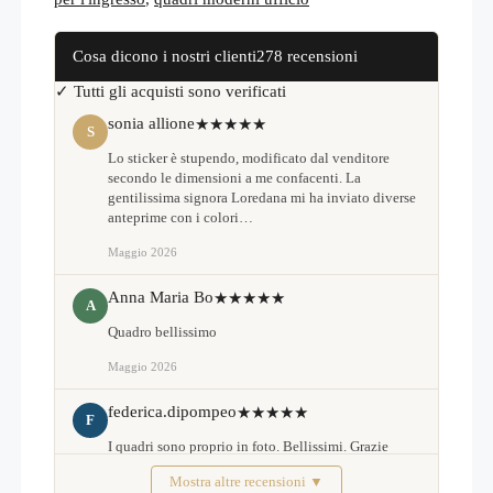
Cosa dicono i nostri clienti
278 recensioni
✓ Tutti gli acquisti sono verificati
sonia allione
★★★★★
S
Lo sticker è stupendo, modificato dal venditore
secondo le dimensioni a me confacenti. La
gentilissima signora Loredana mi ha inviato diverse
anteprime con i colori…
Maggio 2026
Anna Maria Bo
★★★★★
A
Quadro bellissimo
Maggio 2026
federica.dipompeo
★★★★★
F
I quadri sono proprio in foto. Bellissimi. Grazie
Mostra altre recensioni ▼
Febbraio 2026