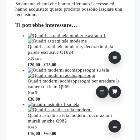
Solamente clienti che hanno effettuato l'accesso ed
hanno acquistato questo prodotto possono lasciare una
recensione.
Ti potrebbe interessare…
Quadri astratti tele moderne, decorazioni da
parete esclusive Q1024
5.00
su 5
Fascia
Questo
€
20,00
-
€
75,00
di
prodotto
prezzo:
ha
da
più
Quadri moderni acchiappasogni per arredare la
€20,00
varianti.
camera da letto Q969
a
Le
0
su 5
€75,00
opzioni
€
36,00
possono
essere
scelte
Quadri astratti su tela moderni, decorazioni
nella
murali uniche Q982
pagina
0
su 5
del
Fascia
Questo
prodotto
€
16,00
-
€
60,00
di
prodotto