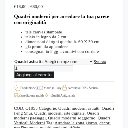
Fascia
€
16,00
-
€
60,00
di
Quadri moderni per arredare la tua parete
prezzo:
da
con originalità
€16,00
a
tele canvas stampate
€60,00
telaio in legno da 2 cm.
dimensioni di ogni quadro h. 60 X 30 cm.
già pronti da appendere
consegnati in 5 gg lavorativi con corriere
Quadri astratti
Svuota
Quadri
su
Aggiungi al carrello
tela
paesaggi
astratti,
Produzione
🇮🇹 Made in Italy
Acquisto
100% Sicuro
decorazioni
Spedizione rapida
Qualità
Artigianale
murali
moderne
Q1055
COD:
Q1055
Categorie:
Quadri moderni astratti
,
Quadri
quantità
Feng Shui
,
Quadri moderni arte digitale
,
Quadri
moderni paesaggi
,
Quadri moderni soggiorno
,
Quadri
Verticali Moderni
Tag:
Arredare la zona giorno
,
decori
per l'ingresso
,
quadri moderni ufficio