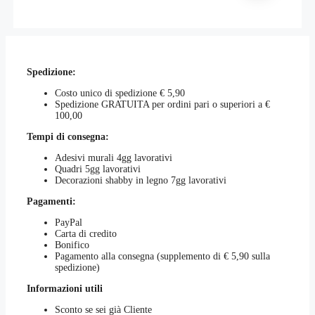
di
prodotto
essere
prezzo:
ha
scelte
da
più
nella
€25,00
varianti.
pagina
a
Le
del
€70,00
opzioni
prodotto
Spedizione:
possono
essere
Costo unico di spedizione € 5,90
scelte
Spedizione GRATUITA per ordini pari o superiori a €
nella
100,00
pagina
del
Tempi di consegna:
prodotto
Adesivi murali 4gg lavorativi
Quadri 5gg lavorativi
Decorazioni shabby in legno 7gg lavorativi
Pagamenti:
PayPal
Carta di credito
Bonifico
Pagamento alla consegna (supplemento di € 5,90 sulla
spedizione)
Informazioni utili
Sconto se sei già Cliente