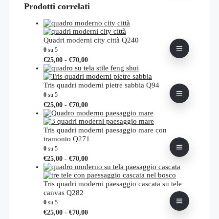
prezzo:
Prodotti correlati
ha
da
più
€16,00
varianti.
a
Le
€60,00
opzioni
Quadri moderni city città Q240
possono
0
su 5
essere
Fascia
Questo
€
25,00
-
€
70,00
scelte
di
prodotto
nella
prezzo:
ha
pagina
da
più
Tris quadri moderni pietre sabbia Q94
del
€25,00
varianti.
0
su 5
prodotto
a
Le
Fascia
Questo
€
25,00
-
€
70,00
€70,00
opzioni
di
prodotto
possono
prezzo:
ha
essere
da
più
Tris quadri moderni paesaggio mare con
scelte
€25,00
varianti.
tramonto Q271
nella
a
Le
0
su 5
pagina
€70,00
opzioni
Fascia
Questo
€
25,00
-
€
70,00
del
possono
di
prodotto
prodotto
essere
prezzo:
ha
scelte
da
più
Tris quadri moderni paesaggio cascata su tele
nella
€25,00
varianti.
canvas Q282
pagina
a
Le
0
su 5
del
€70,00
opzioni
Fascia
Questo
prodotto
€
25,00
-
€
70,00
possono