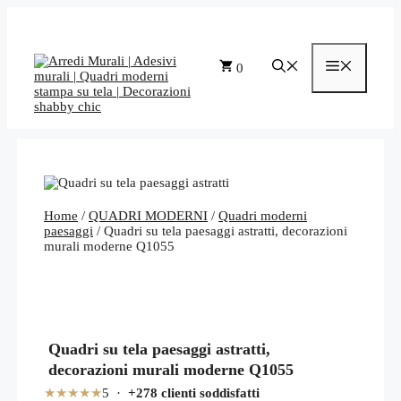
Vai
al
contenuto
Menu
0
Home
/
QUADRI MODERNI
/
Quadri moderni
paesaggi
/ Quadri su tela paesaggi astratti, decorazioni
murali moderne Q1055
Quadri su tela paesaggi astratti,
decorazioni murali moderne Q1055
★★★★★
5 ·
+278 clienti soddisfatti