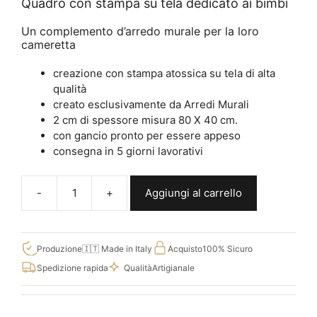
Quadro con stampa su tela dedicato ai bimbi
Un complemento d’arredo murale per la loro
cameretta
creazione con stampa atossica su tela di alta
qualità
creato esclusivamente da Arredi Murali
2 cm di spessore misura 80 X 40 cm.
con gancio pronto per essere appeso
consegna in 5 giorni lavorativi
Aggiungi al carrello
Quadro
cane
con
frase
Produzione
🇮🇹 Made in Italy
Acquisto
100% Sicuro
per
Spedizione rapida
Qualità
Artigianale
bambini,
decorazione
murale