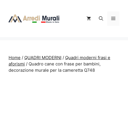
Vai
al
contenuto
Menu
Home
/
QUADRI MODERNI
/
Quadri moderni frasi e
aforismi
/ Quadro cane con frase per bambini,
decorazione murale per la cameretta Q748