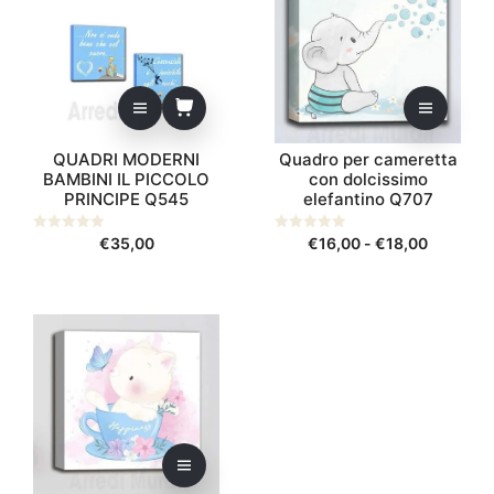
ha
più
varianti.
Le
opzioni
possono
QUADRI MODERNI
Quadro per cameretta
essere
BAMBINI IL PICCOLO
con dolcissimo
scelte
PRINCIPE Q545
elefantino Q707
nella
pagina
Fascia
0
€
35,00
0
€
16,00
-
€
18,00
s
s
del
di
u
u
prodotto
5
5
prezzo:
da
Questo
€16,00
prodotto
a
ha
€18,00
più
varianti.
Le
opzioni