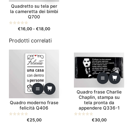
possono
Quadretto su tela per
essere
la cameretta dei bimbi
scelte
Q700
nella
pagina
Fascia
0
€
16,00
-
€
18,00
s
del
di
u
prodotto
5
Prodotti correlati
prezzo:
da
€16,00
a
€18,00
Quadro frase Charlie
Chaplin, stampa su
Quadro moderno frase
tela pronta da
felicità Q406
appendere Q336-1
0
€
25,00
0
€
30,00
s
s
u
u
5
5