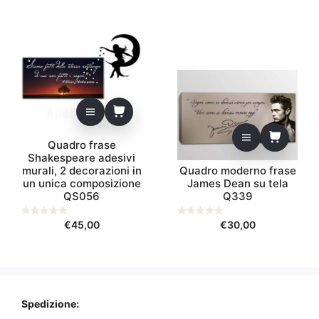
Quadro frase
Shakespeare adesivi
murali, 2 decorazioni in
Quadro moderno frase
un unica composizione
James Dean su tela
QS056
Q339
0
€
45,00
0
€
30,00
s
s
u
u
5
5
Spedizione: