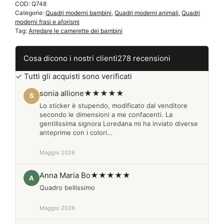
COD:
Q748
per
Categorie:
Quadri moderni bambini
,
Quadri moderni animali
,
Quadri
la
moderni frasi e aforismi
cameretta
Tag:
Arredare le camerette dei bambini
Q748
quantità
Cosa dicono i nostri clienti
278 recensioni
✓ Tutti gli acquisti sono verificati
sonia allione
★★★★★
S
Lo sticker è stupendo, modificato dal venditore
secondo le dimensioni a me confacenti. La
gentilissima signora Loredana mi ha inviato diverse
anteprime con i colori…
Maggio 2026
Anna Maria Bo
★★★★★
A
Quadro bellissimo
Maggio 2026