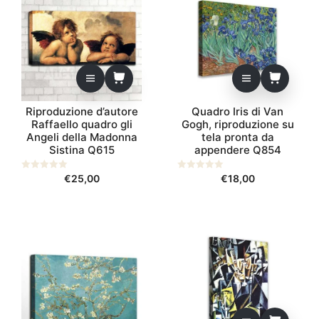
Riproduzione d’autore
Quadro Iris di Van
Raffaello quadro gli
Gogh, riproduzione su
Angeli della Madonna
tela pronta da
Sistina Q615
appendere Q854
0
€
25,00
0
€
18,00
s
s
u
u
5
5