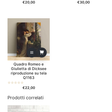
0
€
20,00
0
€
30,00
s
s
u
u
5
5
Quadro Romeo e
Giulietta di Dicksee
riproduzione su tela
Q1163
0
€
22,00
s
u
5
Prodotti correlati