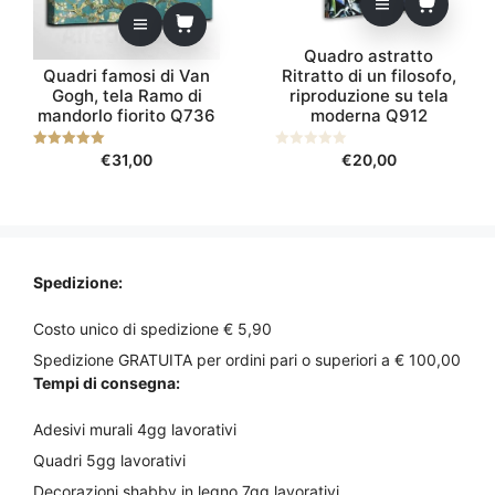
Quadro astratto
Quadri famosi di Van
Ritratto di un filosofo,
Gogh, tela Ramo di
riproduzione su tela
mandorlo fiorito Q736
moderna Q912
5.00
€
31,00
0
€
20,00
su 5
s
u
5
Spedizione:
Costo unico di spedizione € 5,90
Spedizione GRATUITA per ordini pari o superiori a € 100,00
Tempi di consegna:
Adesivi murali 4gg lavorativi
Quadri 5gg lavorativi
Decorazioni shabby in legno 7gg lavorativi