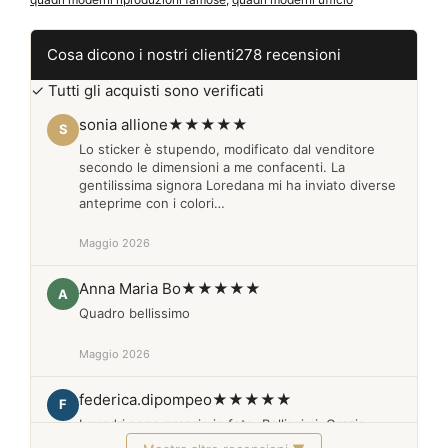
quantità
Cosa dicono i nostri clienti
278 recensioni
✓ Tutti gli acquisti sono verificati
sonia allione
★★★★★
S
Lo sticker è stupendo, modificato dal venditore
secondo le dimensioni a me confacenti. La
gentilissima signora Loredana mi ha inviato diverse
anteprime con i colori…
Maggio 2026
Anna Maria Bo
★★★★★
A
Quadro bellissimo
Maggio 2026
federica.dipompeo
★★★★★
F
I quadri sono proprio in foto. Bellissimi. Grazie