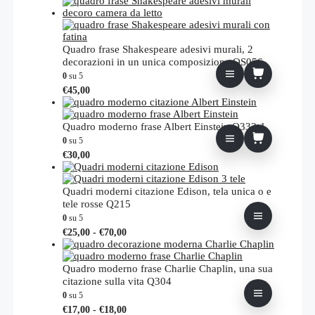
Quadro frase Shakespeare adesivi murali, 2
decorazioni in un unica composizione QS056
0
su 5
€
45,00
Quadro moderno frase Albert Einstein Q333-1
0
su 5
€
30,00
Quadri moderni citazione Edison, tela unica o e
tele rosse Q215
0
su 5
Fascia
Questo
€
25,00
-
€
70,00
di
prodotto
prezzo:
ha
da
più
Quadro moderno frase Charlie Chaplin, una sua
€25,00
varianti.
citazione sulla vita Q304
a
Le
0
su 5
€70,00
opzioni
Fascia
Questo
€
17,00
-
€
18,00
possono