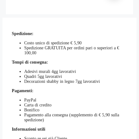
di
prodotto
essere
prezzo:
ha
scelte
da
più
nella
€17,00
varianti.
pagina
a
Le
del
€18,00
opzioni
prodotto
Spedizione:
possono
essere
Costo unico di spedizione € 5,90
scelte
Spedizione GRATUITA per ordini pari o superiori a €
nella
100,00
pagina
del
Tempi di consegna:
prodotto
Adesivi murali 4gg lavorativi
Quadri 5gg lavorativi
Decorazioni shabby in legno 7gg lavorativi
Pagamenti:
PayPal
Carta di credito
Bonifico
Pagamento alla consegna (supplemento di € 5,90 sulla
spedizione)
Informazioni utili
Sconto se sei già Cliente