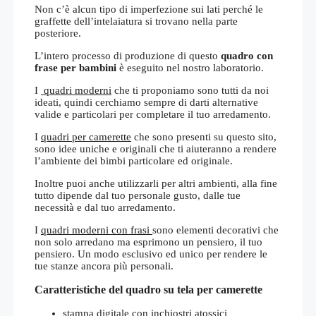
Non c’è alcun tipo di imperfezione sui lati perché le
graffette dell’intelaiatura si trovano nella parte
posteriore.
L’intero processo di produzione di questo
quadro con
frase per bambini
è eseguito nel nostro laboratorio.
I
quadri moderni
che ti proponiamo sono tutti da noi
ideati, quindi cerchiamo sempre di darti alternative
valide e particolari per completare il tuo arredamento.
I
quadri per camerette
che sono presenti su questo sito,
sono idee uniche e originali che ti aiuteranno a rendere
l’ambiente dei bimbi particolare ed originale.
Inoltre puoi anche utilizzarli per altri ambienti, alla fine
tutto dipende dal tuo personale gusto, dalle tue
necessità e dal tuo arredamento.
I
quadri moderni con frasi
sono elementi decorativi che
non solo arredano ma esprimono un pensiero, il tuo
pensiero. Un modo esclusivo ed unico per rendere le
tue stanze ancora più personali.
Caratteristiche del quadro su tela per camerette
stampa digitale con inchiostri atossici