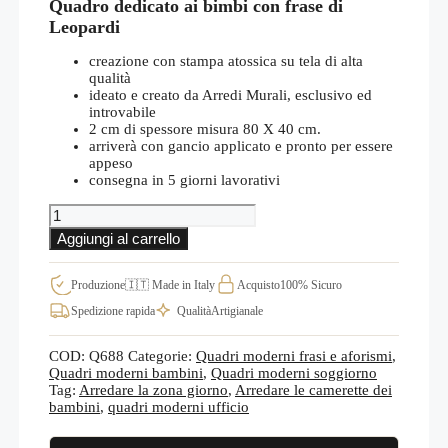
Quadro dedicato ai bimbi con frase di
Leopardi
creazione con stampa atossica su tela di alta
qualità
ideato e creato da Arredi Murali, esclusivo ed
introvabile
2 cm di spessore misura 80 X 40 cm.
arriverà con gancio applicato e pronto per essere
appeso
consegna in 5 giorni lavorativi
Quadro
moderno
Aggiungi al carrello
per
bambini
con
Produzione
🇮🇹 Made in Italy
Acquisto
100% Sicuro
frase
Spedizione rapida
Qualità
Artigianale
di
Leopardi
Q688
COD:
Q688
Categorie:
Quadri moderni frasi e aforismi
,
quantità
Quadri moderni bambini
,
Quadri moderni soggiorno
Tag:
Arredare la zona giorno
,
Arredare le camerette dei
bambini
,
quadri moderni ufficio