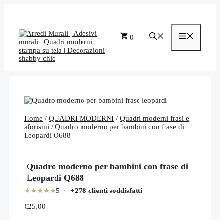
Vai
al
contenuto
Menu
0
Home
/
QUADRI MODERNI
/
Quadri moderni frasi e
aforismi
/ Quadro moderno per bambini con frase di
Leopardi Q688
Quadro moderno per bambini con frase di
Leopardi Q688
★★★★★
5 ·
+278 clienti soddisfatti
€
25,00