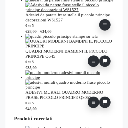
Adesivi da parete frase stelle il piccolo principe
decorazioni WS1527
0
su 5
Fascia
Questo
€
28,00
-
€
34,00
di
prodotto
prezzo:
ha
da
più
€28,00
varianti.
QUADRI MODERNI BAMBINI IL PICCOLO
a
Le
PRINCIPE Q545
€34,00
opzioni
0
su 5
possono
€
35,00
essere
scelte
nella
pagina
del
ADESIVI MURALI QUADRO MODERNO
prodotto
FRASE PICCOLO PRINCIPE QS057
0
su 5
€
48,00
Prodotti correlati