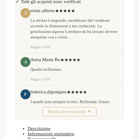
✓ Tutti gli acquisti sono verificati
sonia allione
★★★★★
S
Lo sticker è stupendo, modificato dal venditore
secondo le dimensioni a me confacenti. La
gentilissima signora Loredana mi ha inviato diverse
anteprime con i colori…
Maggio 2026
Anna Maria Bo
★★★★★
A
Quadro bellissimo
Maggio 2026
federica.dipompeo
★★★★★
F
I quadri sono proprio in foto. Bellissimi. Grazie
Mostra altre recensioni ▼
Febbraio 2026
Descrizione
Informazioni aggiuntive
Recensioni (0)