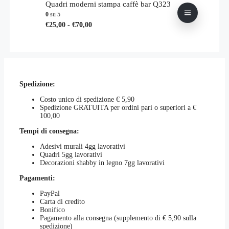
da
più
Quadri moderni stampa caffè bar Q323
nella
€25,00
varianti.
0
su 5
pagina
a
Le
Fascia
Questo
€
25,00
-
€
70,00
del
€70,00
opzioni
di
prodotto
prodotto
possono
prezzo:
ha
essere
da
più
scelte
€25,00
varianti.
nella
a
Le
pagina
€70,00
opzioni
del
Spedizione:
possono
prodotto
essere
Costo unico di spedizione € 5,90
scelte
Spedizione GRATUITA per ordini pari o superiori a €
nella
100,00
pagina
del
Tempi di consegna:
prodotto
Adesivi murali 4gg lavorativi
Quadri 5gg lavorativi
Decorazioni shabby in legno 7gg lavorativi
Pagamenti:
PayPal
Carta di credito
Bonifico
Pagamento alla consegna (supplemento di € 5,90 sulla
spedizione)