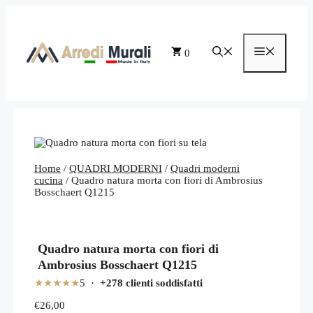
Vai
al
contenuto
Menu
0
Home
/
QUADRI MODERNI
/
Quadri moderni
cucina
/ Quadro natura morta con fiori di Ambrosius
Bosschaert Q1215
Quadro natura morta con fiori di
Ambrosius Bosschaert Q1215
★★★★★
5 ·
+278 clienti soddisfatti
€
26,00