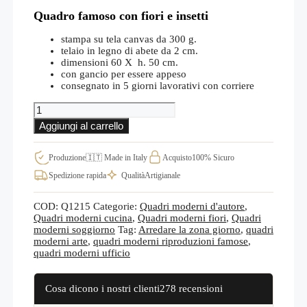
Quadro famoso con fiori e insetti
stampa su tela canvas da 300 g.
telaio in legno di abete da 2 cm.
dimensioni 60 X h. 50 cm.
con gancio per essere appeso
consegnato in 5 giorni lavorativi con corriere
Quadro
natura
Aggiungi al carrello
morta
con
fiori
Produzione
🇮🇹 Made in Italy
Acquisto
100% Sicuro
di
Spedizione rapida
Qualità
Artigianale
Ambrosius
Bosschaert
Q1215
COD:
Q1215
Categorie:
Quadri moderni d'autore
,
quantità
Quadri moderni cucina
,
Quadri moderni fiori
,
Quadri
moderni soggiorno
Tag:
Arredare la zona giorno
,
quadri
moderni arte
,
quadri moderni riproduzioni famose
,
quadri moderni ufficio
Cosa dicono i nostri clienti
278 recensioni