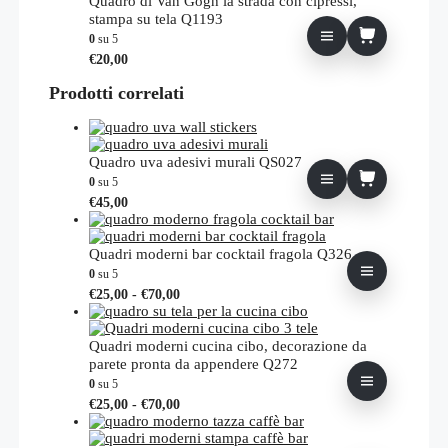
Quadro di Van Gogh la strada con cipressi,
stampa su tela Q1193
0
su 5
€
20,00
Prodotti correlati
Quadro uva adesivi murali QS027
0
su 5
€
45,00
Quadri moderni bar cocktail fragola Q326
0
su 5
Fascia
Questo
€
25,00
-
€
70,00
di
prodotto
prezzo:
ha
da
più
Quadri moderni cucina cibo, decorazione da
€25,00
varianti.
parete pronta da appendere Q272
a
Le
0
su 5
€70,00
opzioni
Fascia
Questo
€
25,00
-
€
70,00
possono
di
prodotto
essere
prezzo:
ha
scelte