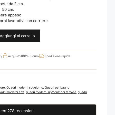
abete da 2 cm.
X 50 cm.
sere appeso
rni lavorativi con corriere
Aggiungi al carrello
ly
Acquisto
100% Sicuro
Spedizione rapida
tore
,
Quadri moderni soggiorno
,
Quadri per bagno
adri moderni arte
,
quadri moderni riproduzioni famose
,
quadri
ienti
278 recensioni