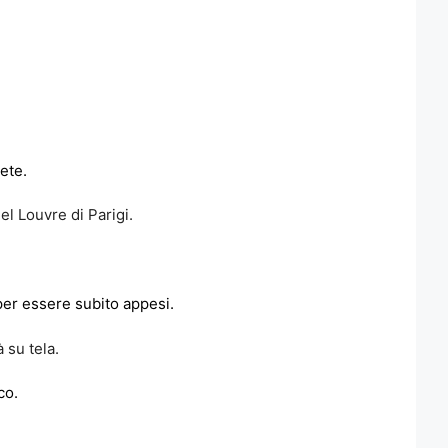
ete.
l Louvre di Parigi.
 per essere subito appesi.
 su tela.
co.