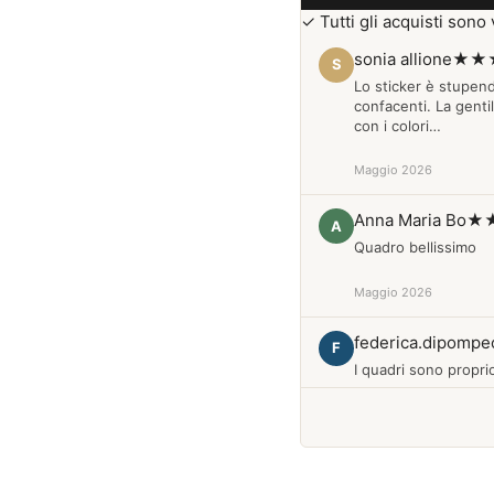
✓ Tutti gli acquisti sono v
sonia allione
★★
S
Lo sticker è stupen
confacenti. La genti
con i colori…
Maggio 2026
Anna Maria Bo
★
A
Quadro bellissimo
Maggio 2026
federica.dipompe
F
I quadri sono proprio
Febbraio 2026