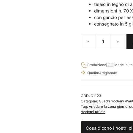
telaio in legno di 
dimensioni h. 70 
con gancio per es
consegnato in 5 gio
Quadro
su
tela
dipinto
Produzione
🇮🇹 Made in Ita
di
Qualità
Artigianale
Gérard,
riproduzione
d'autore
COD:
Q1123
Q1123
Categorie:
Quadri moderni d'au
quantità
Tag:
Arredare la zona giorno
,
qu
moderni ufficio
Cosa dicono i nostri cl