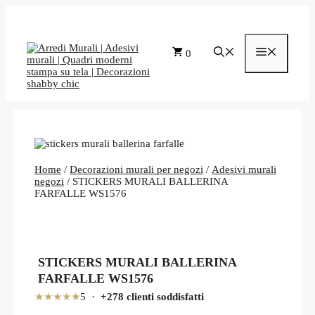
Vai
al
contenuto
Menu
0
Home
/
Decorazioni murali per negozi
/
Adesivi murali
negozi
/ STICKERS MURALI BALLERINA
FARFALLE WS1576
STICKERS MURALI BALLERINA
FARFALLE WS1576
★★★★★
5 ·
+278 clienti soddisfatti