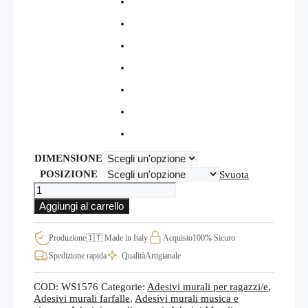
DIMENSIONE
POSIZIONE
Svuota
STICKERS
MURALI
Aggiungi al carrello
BALLERINA
FARFALLE
WS1576
Produzione
🇮🇹 Made in Italy
Acquisto
100% Sicuro
quantità
Spedizione rapida
Qualità
Artigianale
COD:
WS1576
Categorie:
Adesivi murali per ragazzi/e
,
Adesivi murali farfalle
,
Adesivi murali musica e