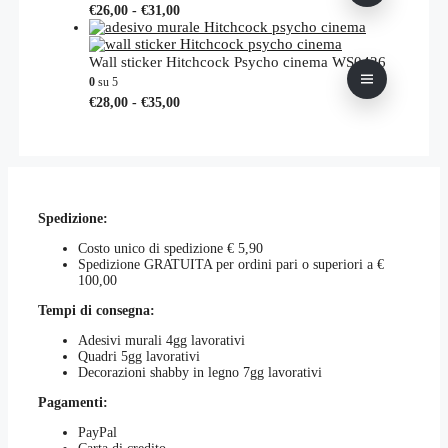
Le
Fascia
Questo
€
26,00
-
€
31,00
pagina
€26,00
opzioni
di
prodotto
del
possono
prezzo:
ha
prodotto
essere
da
più
Wall sticker Hitchcock Psycho cinema WS0426
scelte
€26,00
varianti.
0
su 5
nella
a
Le
Fascia
Questo
€
28,00
-
€
35,00
pagina
€31,00
opzioni
di
prodotto
del
possono
prezzo:
ha
prodotto
essere
da
più
scelte
€28,00
varianti.
nella
a
Le
pagina
€35,00
opzioni
del
Spedizione:
possono
prodotto
essere
Costo unico di spedizione € 5,90
scelte
Spedizione GRATUITA per ordini pari o superiori a €
nella
100,00
pagina
del
Tempi di consegna:
prodotto
Adesivi murali 4gg lavorativi
Quadri 5gg lavorativi
Decorazioni shabby in legno 7gg lavorativi
Pagamenti:
PayPal