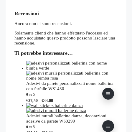
Recensioni
Ancora non ci sono recensioni.
Solamente clienti che hanno effettuato l'accesso ed
hanno acquistato questo prodotto possono lasciare una
recensione.
Ti potrebbe interessare…
Adesivi da parete personalizzati nome ballerina
con farfalle WS1430
0
su 5
Fascia
Questo
€
27,50
-
€
33,00
di
prodotto
prezzo:
ha
da
più
Adesivi murali ballerine danza, decorazioni
€27,50
varianti.
adesive da parete WS0299
a
Le
0
su 5
€33,00
opzioni