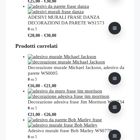
Fascia
Questo
€
25,00
-
€
30,00
possono
di
prodotto
essere
prezzo:
ha
scelte
da
più
ADESIVI MURALI FRASE DANZA
nella
€25,00
varianti.
DECORAZIONI DA PARETE WS1573
pagina
a
Le
0
su 5
del
€30,00
opzioni
Fascia
Questo
prodotto
€
20,00
-
€
30,00
possono
di
prodotto
essere
prezzo:
Prodotti correlati
ha
scelte
da
più
nella
€20,00
varianti.
pagina
a
Le
del
€30,00
opzioni
Decorazione murale Michael Jackson, adesivo da
prodotto
possono
parete WS0005
essere
0
su 5
scelte
Fascia
Questo
€
16,00
-
€
21,00
nella
di
prodotto
pagina
prezzo:
ha
del
da
più
Decorazione adesiva frase Jim Morrison WS0734
prodotto
€16,00
varianti.
0
su 5
a
Le
Fascia
Questo
€
21,00
-
€
26,00
€21,00
opzioni
di
prodotto
possono
prezzo:
ha
essere
da
più
Adesivo murale frase Bob Marley WS0778
scelte
€21,00
varianti.
0
su 5
nella
a