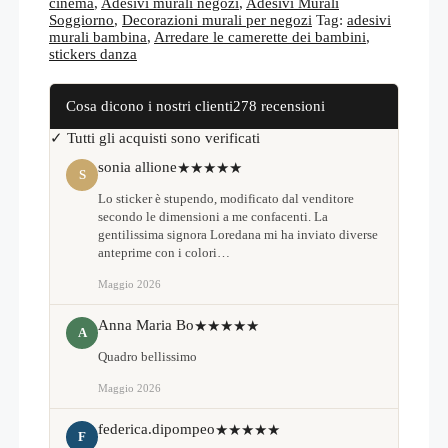
cinema
,
Adesivi murali negozi
,
Adesivi Murali
Soggiorno
,
Decorazioni murali per negozi
Tag:
adesivi
murali bambina
,
Arredare le camerette dei bambini
,
stickers danza
Cosa dicono i nostri clienti
278 recensioni
✓ Tutti gli acquisti sono verificati
sonia allione
★★★★★
S
Lo sticker è stupendo, modificato dal venditore
secondo le dimensioni a me confacenti. La
gentilissima signora Loredana mi ha inviato diverse
anteprime con i colori…
Maggio 2026
Anna Maria Bo
★★★★★
A
Quadro bellissimo
Maggio 2026
federica.dipompeo
★★★★★
F