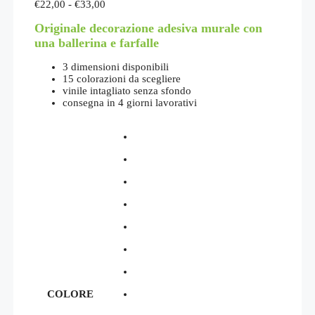
Fascia
€
22,00
-
€
33,00
di
Originale decorazione adesiva murale con
prezzo:
da
una ballerina e farfalle
€22,00
a
3 dimensioni disponibili
€33,00
15 colorazioni da scegliere
vinile intagliato senza sfondo
consegna in 4 giorni lavorativi
COLORE