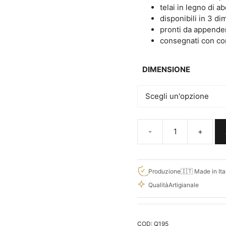
€70,00
telai in legno di a
disponibili in 3 di
pronti da appende
consegnati con corr
DIMENSIONE
Tris
quadri
moderni
birra
Produzione
🇮🇹 Made in Ita
bar
Qualità
Artigianale
decorazioni
da
parete
COD:
Q195
Q195