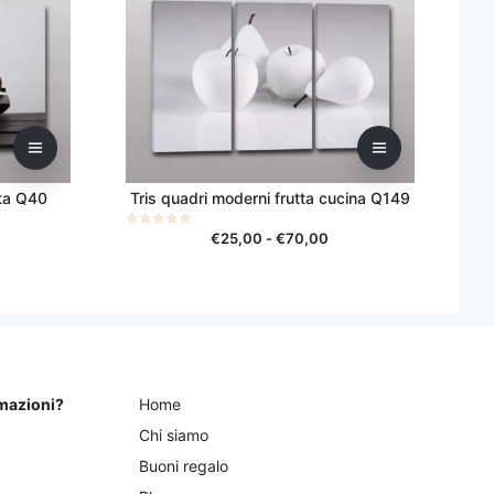
varianti.
Le
opzioni
possono
essere
scelte
nella
pagina
tta Q40
Tris quadri moderni frutta cucina Q149
del
scia
Fascia
prodotto
€
25,00
-
€
70,00
0
s
di
u
5
ezzo:
prezzo:
da
25,00
€25,00
a
70,00
€70,00
rmazioni?
Home
Chi siamo
Buoni regalo