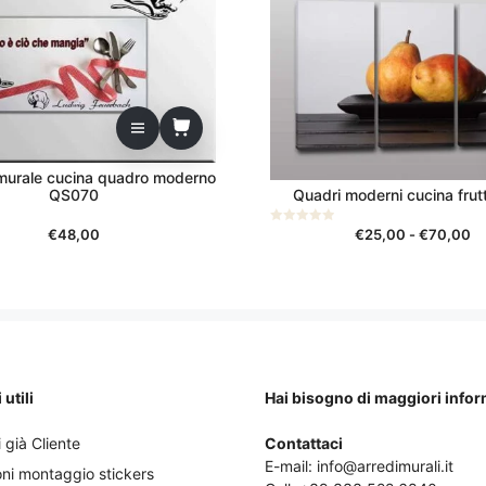
varianti.
Le
opzioni
possono
essere
scelte
nella
murale cucina quadro moderno
pagina
QS070
Quadri moderni cucina fru
del
Fa
prodotto
€
48,00
€
25,00
-
€
70,00
0
s
di
u
5
pr
da
€
a
€
utili
Hai bisogno di maggiori info
 già Cliente
Contattaci
E-mail:
info@arredimurali.it
oni montaggio stickers