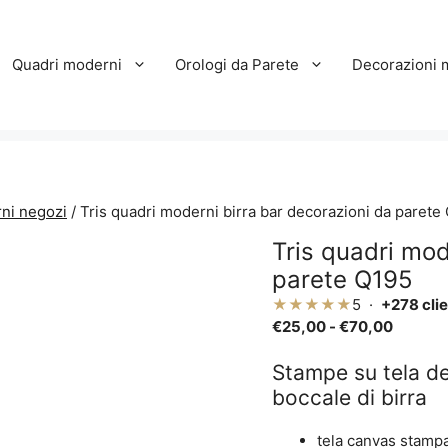
Quadri moderni
Orologi da Parete
Decorazioni 
ni negozi
/ Tris quadri moderni birra bar decorazioni da parete
Tris quadri mod
parete Q195
★★★★★
5 ·
+278 clie
Fascia
€
25,00
-
€
70,00
di
prezzo:
Stampe su tela de
da
boccale di birra
€25,00
a
tela canvas stamp