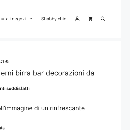
murali negozi
Shabby chic
 Q195
erni birra bar decorazioni da
nti soddisfatti
ll’immagine di un rinfrescante
ata