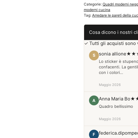
Categorie:
Quadri moderni nego
quantità
moderni cucina
Tag:
Arredare le pareti della cu
Cosa dicono i nostri cl
✓ Tutti gli acquisti sono v
sonia allione
★★
S
Lo sticker è stupen
confacenti. La genti
con i colori…
Maggio 2026
Anna Maria Bo
★
A
Quadro bellissimo
Maggio 2026
federica.dipompe
F