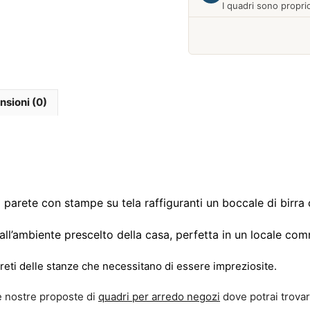
I quadri sono proprio
Febbraio 2026
nsioni (0)
parete con stampe su tela raffiguranti un boccale di birra c
ll’ambiente prescelto della casa, perfetta in un locale co
pareti delle stanze che necessitano di essere impreziosite.
e nostre proposte di
quadri per arredo negozi
dove potrai trova