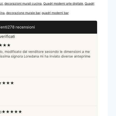
zi
,
decorazioni murali cucina
,
Quadri moderni arte digitale
,
Quadri
cina
,
decorazione murale bar
,
quadri moderni bar
ienti
278 recensioni
erificati
★★★
do, modificato dal venditore secondo le dimensioni a me
lissima signora Loredana mi ha inviato diverse anteprime
★★★★
o
★★★★★