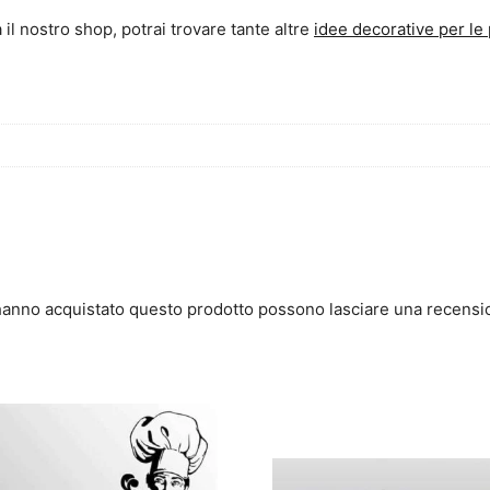
 il nostro shop, potrai trovare tante altre
idee decorative per le 
 hanno acquistato questo prodotto possono lasciare una recensi
Questo
prodotto
ha
più