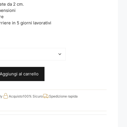
bete da 2 cm.
mensioni
re
iere in 5 giorni lavorativi
Aggiungi al carrello
ly
Acquisto
100% Sicuro
Spedizione rapida