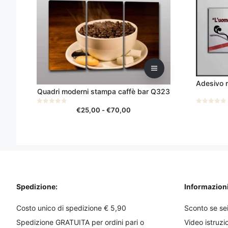
varianti.
Le
opzioni
possono
essere
scelte
nella
Adesivo 
pagina
Quadri moderni stampa caffè bar Q323
del
Fascia
prodotto
€
25,00
-
€
70,00
0
0
s
s
di
u
u
5
5
prezzo:
da
€25,00
a
€70,00
Spedizione:
Informazioni 
Costo unico di spedizione € 5,90
Sconto se sei
Spedizione GRATUITA per ordini pari o
Video istruzi