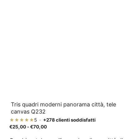
Tris quadri moderni panorama città, tele
canvas Q232
★★★★★
5 ·
+278 clienti soddisfatti
Fascia
€
25,00
-
€
70,00
di