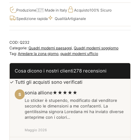
moderni
panorama
Produzione
🇮🇹 Made in Italy
Acquisto
100% Sicuro
città,
Spedizione rapida
Qualità
Artigianale
tele
canvas
Q232
COD:
Q232
quantità
Categorie:
Quadri moderni paesaggi
,
Quadri moderni soggiorno
Tag:
Arredare la zona giorno
,
quadri moderni ufficio
Cosa dicono i nostri clienti
278 recensioni
✓ Tutti gli acquisti sono verificati
sonia allione
★★★★★
S
Lo sticker è stupendo, modificato dal venditore
secondo le dimensioni a me confacenti. La
gentilissima signora Loredana mi ha inviato diverse
anteprime con i colori…
Maggio 2026