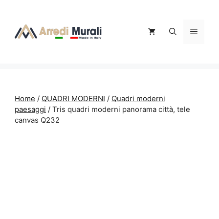
Vai
al
contenuto
Menu
Home
/
QUADRI MODERNI
/
Quadri moderni
paesaggi
/ Tris quadri moderni panorama città, tele
canvas Q232