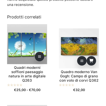
una recensione.
Prodotti correlati
Questo
prodotto
ha
più
varianti.
Le
opzioni
possono
Quadri moderni
essere
soffioni paesaggio
Quadro moderno Van
scelte
natura in arte digitale
Gogh: Campo di grano
nella
Q263
con volo di corvi Q362
pagina
del
Fascia
0
€
25,00
-
€
70,00
0
€
32,00
s
s
prodotto
di
u
u
5
5
prezzo:
da