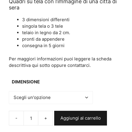
prezzo:
Quadri su tela con l’immagine di una città di
sera
da
€25,00
3 dimensioni differenti
a
singola tela o 3 tele
€70,00
telaio in legno da 2 cm.
pronti da appendere
consegna in 5 giorni
Per maggiori informazioni puoi leggere la scheda
descrittiva qui sotto oppure contattarci.
DIMENSIONE
Aggiungi al carrello
Tris
quadri