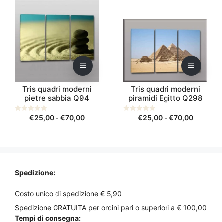
Questo
Questo
€25,00
prodotto
prodotto
a
ha
ha
€70,00
più
più
varianti.
varianti.
Le
Le
opzioni
opzioni
possono
possono
Tris quadri moderni
Tris quadri moderni
essere
essere
pietre sabbia Q94
piramidi Egitto Q298
scelte
scelte
nella
nella
Fascia
Fascia
0
€
25,00
-
€
70,00
0
€
25,00
-
€
70,00
pagina
pagina
s
s
di
di
u
u
del
del
5
5
prezzo:
prezzo:
prodotto
prodotto
da
da
€25,00
€25,00
a
a
Spedizione:
€70,00
€70,00
Costo unico di spedizione € 5,90
Spedizione GRATUITA per ordini pari o superiori a € 100,00
Tempi di consegna: