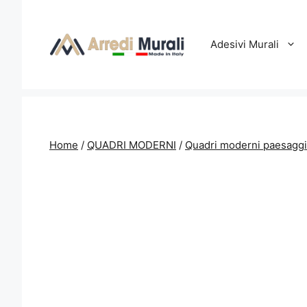
Vai
al
contenuto
Adesivi Murali
Home
/
QUADRI MODERNI
/
Quadri moderni paesaggi