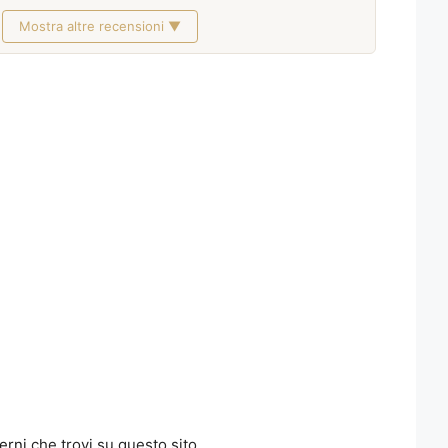
Mostra altre recensioni ▼
erni
che trovi su questo sito.