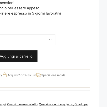
imensioni
ancio per essere appeso
riere espresso in 5 giorni lavorativi
Aggiungi al carrello
ly
Acquisto
100% Sicuro
Spedizione rapida
aggi
,
Quadri camera da letto
,
Quadri moderni soggiorno
,
Quadri per