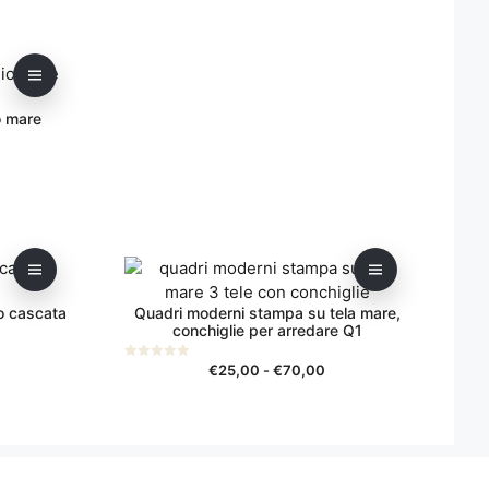
o mare
8
scia
ezzo:
25,00
Questo
prodotto
70,00
o cascata
Quadri moderni stampa su tela mare,
ha
2
conchiglie per arredare Q1
più
varianti.
scia
Fascia
€
25,00
-
€
70,00
0
s
Le
di
u
5
opzioni
ezzo:
prezzo:
da
possono
25,00
€25,00
essere
a
scelte