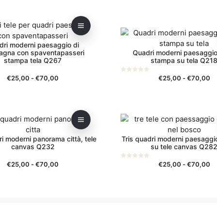
Questo
prodotto
dri moderni paesaggio di
ha
gna con spaventapasseri
Quadri moderni paesaggi
più
stampa tela Q267
stampa su tela Q21
varianti.
Le
Fascia
Fa
€
25,00
-
€
70,00
€
25,00
-
€
70,00
0
s
di
di
opzioni
u
5
prezzo:
pr
possono
da
da
essere
€25,00
€
Questo
scelte
a
a
prodotto
nella
€70,00
€
ri moderni panorama città, tele
Tris quadri moderni paesaggi
ha
pagina
canvas Q232
su tele canvas Q28
più
del
varianti.
prodotto
Fascia
Fa
€
25,00
-
€
70,00
€
25,00
-
€
70,00
0
s
Le
di
di
u
5
opzioni
prezzo:
pr
da
da
possono
€25,00
€
essere
a
a
scelte