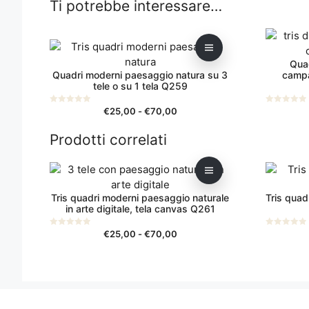
Ti potrebbe interessare…
Questo
Questo
prodotto
prodotto
Qua
ha
ha
Quadri moderni paesaggio natura su 3
campa
più
più
tele o su 1 tela Q259
varianti.
varianti.
Le
Le
Fascia
€
25,00
-
€
70,00
0
0
s
s
di
opzioni
opzioni
u
u
5
5
Prodotti correlati
prezzo:
possono
possono
da
essere
essere
€25,00
Questo
Questo
scelte
scelte
a
prodotto
prodotto
nella
nella
€70,00
Tris quadri moderni paesaggio naturale
Tris quad
ha
ha
pagina
pagina
in arte digitale, tela canvas Q261
più
più
del
del
varianti.
varianti.
prodotto
prodotto
Fascia
€
25,00
-
€
70,00
0
0
s
s
Le
Le
di
u
u
5
5
opzioni
opzioni
prezzo:
da
possono
possono
€25,00
essere
essere
a
scelte
scelte