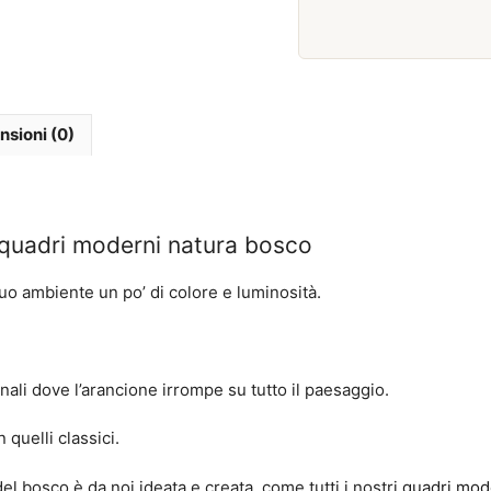
Febbraio 2026
nsioni (0)
 quadri moderni natura bosco
uo ambiente un po’ di colore e luminosità.
ali dove l’arancione irrompe su tutto il paesaggio.
quelli classici.
 bosco è da noi ideata e creata, come tutti i nostri
quadri mod