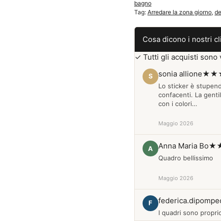
bagno
Tag:
Arredare la zona giorno
,
de
Cosa dicono i nostri cl
✓ Tutti gli acquisti sono v
sonia allione
★★
S
Lo sticker è stupen
confacenti. La genti
con i colori…
Maggio 2026
Anna Maria Bo
★
A
Quadro bellissimo
Maggio 2026
federica.dipompe
F
I quadri sono proprio