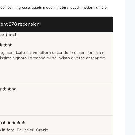
cori per l'ingresso
,
quadri moderni natura
,
quadri moderni ufficio
ienti
278 recensioni
erificati
★★★
do, modificato dal venditore secondo le dimensioni a me
lissima signora Loredana mi ha inviato diverse anteprime
★★★★
o
★★★★★
 in foto. Bellissimi. Grazie