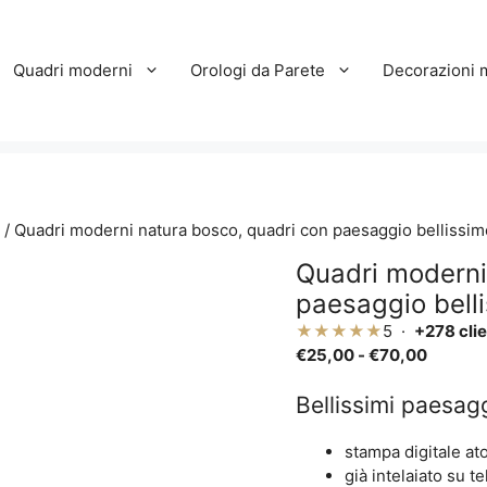
Quadri moderni
Orologi da Parete
Decorazioni 
/ Quadri moderni natura bosco, quadri con paesaggio bellissi
Quadri moderni
paesaggio bell
★★★★★
5 ·
+278 clie
Fascia
€
25,00
-
€
70,00
di
prezzo:
Bellissimi paesagg
da
€25,00
stampa digitale ato
a
già intelaiato su t