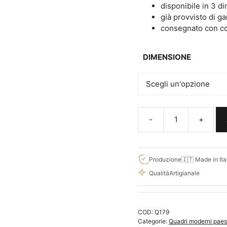
€70,00
disponibile in 3 d
già provvisto di g
consegnato con cor
DIMENSIONE
Quadri
moderni
natura
bosco,
Produzione
🇮🇹 Made in Ita
quadri
Qualità
Artigianale
con
paesaggio
bellissimo
COD:
Q179
Q179
Categorie:
Quadri moderni paes
quantità