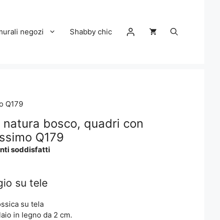
murali negozi
Shabby chic
mo Q179
 natura bosco, quadri con
issimo Q179
nti soddisfatti
io su tele
ssica su tela
elaio in legno da 2 cm.