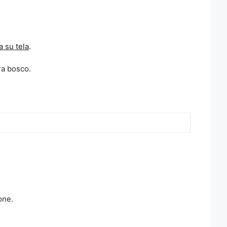
 su tela
.
ra bosco.
one.