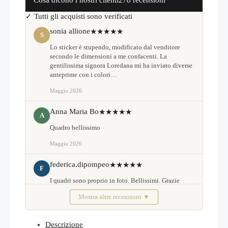
✓ Tutti gli acquisti sono verificati
sonia allione
★★★★★
S
Lo sticker è stupendo, modificato dal venditore
secondo le dimensioni a me confacenti. La
gentilissima signora Loredana mi ha inviato diverse
anteprime con i colori…
Maggio 2026
Anna Maria Bo
★★★★★
A
Quadro bellissimo
Maggio 2026
federica.dipompeo
★★★★★
F
I quadri sono proprio in foto. Bellissimi. Grazie
Mostra altre recensioni ▼
Febbraio 2026
Descrizione