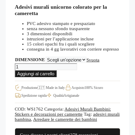
di
Adesivi murali unicorno colorato per la
prezzo:
da
cameretta
€26,00
a
PVC adesivo stampato e prespaziato
€53,00
senza nessuno sfondo trasparente
3 dimensioni disponibili
istruzioni per l’applicazione incluse
15 colori opachi fra i quali scegliere
consegna in 4 gg lavorativi con corriere espresso
DIMENSIONE
Svuota
Unicorno
per
Aggiungi al carrello
bambini
in
stickers
Produzione
🇮🇹 Made in Italy
Acquisto
100% Sicuro
murali
Spedizione rapida
Qualità
Artigianale
per
camerette
WS1762
COD:
WS1762
Categoria:
Adesivi Murali Bambini:
quantità
Stickers e decorazioni per camerette
Tag:
adesivi murali
bambina
,
Arredare le camerette dei bambini
Cosa dicono i nostri clienti
278 recensioni