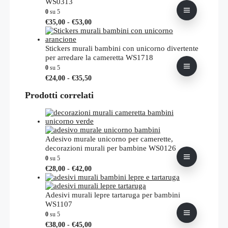
WS0313
0
su 5
Fascia
Questo
€
35,00
-
€
53,00
di
prodotto
prezzo:
ha
da
più
Stickers murali bambini con unicorno divertente
€35,00
varianti.
per arredare la cameretta WS1718
a
Le
0
su 5
€53,00
opzioni
Fascia
Questo
€
24,00
-
€
35,50
possono
di
prodotto
essere
prezzo:
Prodotti correlati
ha
scelte
da
più
nella
€24,00
varianti.
pagina
a
Le
del
€35,50
opzioni
prodotto
possono
Adesivo murale unicorno per camerette,
essere
decorazioni murali per bambine WS0126
scelte
0
su 5
nella
Fascia
Questo
€
28,00
-
€
42,00
pagina
di
prodotto
del
prezzo:
ha
prodotto
da
più
Adesivi murali lepre tartaruga per bambini
€28,00
varianti.
WS1107
a
Le
0
su 5
€42,00
opzioni
Fascia
Questo
€
38,00
-
€
45,00