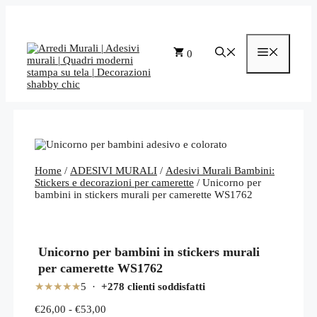
Vai
al
contenuto
Menu
0
Home
/
ADESIVI MURALI
/
Adesivi Murali Bambini:
Stickers e decorazioni per camerette
/ Unicorno per
bambini in stickers murali per camerette WS1762
Unicorno per bambini in stickers murali
per camerette WS1762
★★★★★
5 ·
+278 clienti soddisfatti
Fascia
€
26,00
-
€
53,00