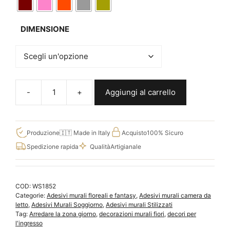
DIMENSIONE
Aggiungi al carrello
Decorazioni
adesive
floreali
da
Produzione
🇮🇹 Made in Italy
Acquisto
100% Sicuro
parete,
Spedizione rapida
Qualità
Artigianale
adesivi
murali
per
COD:
WS1852
arredare
Categorie:
Adesivi murali floreali e fantasy
,
Adesivi murali camera da
WS1852
letto
,
Adesivi Murali Soggiorno
,
Adesivi murali Stilizzati
quantità
Tag:
Arredare la zona giorno
,
decorazioni murali fiori
,
decori per
l'ingresso