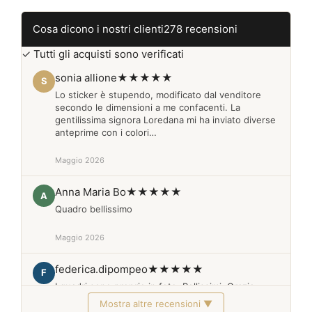
Cosa dicono i nostri clienti
278 recensioni
✓ Tutti gli acquisti sono verificati
sonia allione
★★★★★
S
Lo sticker è stupendo, modificato dal venditore
secondo le dimensioni a me confacenti. La
gentilissima signora Loredana mi ha inviato diverse
anteprime con i colori…
Maggio 2026
Anna Maria Bo
★★★★★
A
Quadro bellissimo
Maggio 2026
federica.dipompeo
★★★★★
F
I quadri sono proprio in foto. Bellissimi. Grazie
Mostra altre recensioni ▼