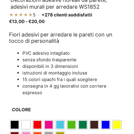
adesivi murali per arredare WS1852
★★★★★
5 ·
+278 clienti soddisfatti
Fascia
€
13,00
-
€
20,00
di
prezzo:
Fiori adesivi per arredare le pareti con un
tocco di personalità
da
€13,00
PVC adesivo intagliato
a
senza sfondo trasparente
€20,00
disponibili in 3 dimensioni
istruzioni di montaggio incluse
15 colori opachi fra i quali scegliere
consegna in 4 gg lavorativi con corriere
espresso
COLORE