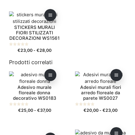
5
5
prezzo:
da
Questo
€39,00
prodotto
a
STICKERS MURALI
ha
€53,00
FIORI STILIZZATI
più
DECORAZIONI WS1561
varianti.
Le
Fascia
0
€
23,00
-
€
28,00
opzioni
s
di
u
possono
5
Prodotti correlati
prezzo:
essere
da
scelte
Questo
Questo
€23,00
nella
prodotto
prodotto
a
pagina
Adesivo murale
Adesivi murali fiori
ha
ha
€28,00
floreale donna
arredo floreale da
del
più
più
decorativo WS0183
parete WS0027
prodotto
varianti.
varianti.
Le
Le
Fascia
Fascia
0
€
25,00
-
€
37,00
0
€
20,00
-
€
23,00
opzioni
s
opzioni
s
di
di
u
u
possono
possono
5
5
prezzo:
prezzo:
essere
essere
da
da
Questo
Questo
scelte
scelte