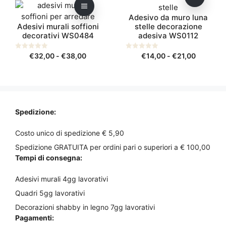
€25,00
€20,00
prodotto
prodotto
nella
nella
a
a
Adesivo da muro luna
ha
ha
pagina
pagina
€37,00
€23,00
Adesivi murali soffioni
stelle decorazione
più
più
del
del
decorativi WS0484
adesiva WS0112
varianti.
varianti.
prodotto
prodotto
Le
Le
Fascia
Fascia
0
€
32,00
-
€
38,00
0
€
14,00
-
€
21,00
opzioni
s
opzioni
s
di
di
u
u
possono
possono
5
5
prezzo:
prezzo:
essere
essere
da
da
scelte
scelte
€32,00
€14,00
nella
nella
a
a
Spedizione:
pagina
pagina
€38,00
€21,00
del
del
Costo unico di spedizione € 5,90
prodotto
prodotto
Spedizione GRATUITA per ordini pari o superiori a € 100,00
Tempi di consegna:
Adesivi murali 4gg lavorativi
Quadri 5gg lavorativi
Decorazioni shabby in legno 7gg lavorativi
Pagamenti: