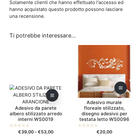
Solamente clienti che hanno effettuato l'accesso ed
hanno acquistato questo prodotto possono lasciare
una recensione.
Ti potrebbe interessare…
Questo
Questo
prodotto
prodotto
ha
ha
più
più
varianti.
varianti.
Le
Le
opzioni
opzioni
possono
possono
Adesivo murale
essere
essere
Adesivo da parete
floreale stilizzato,
scelte
scelte
albero stilizzato arredo
disegno adesivo per
nella
nella
interni WS0019
testata letto WS0096
pagina
pagina
del
del
Fascia
0
€
39,00
-
€
53,00
0
€
20,00
s
s
prodotto
prodotto
di
u
u