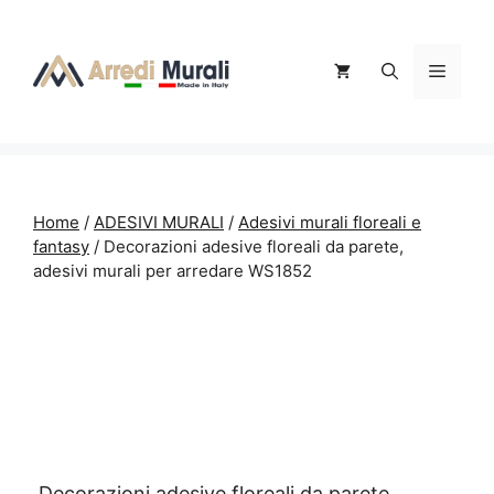
Vai
al
contenuto
Menu
Home
/
ADESIVI MURALI
/
Adesivi murali floreali e
fantasy
/ Decorazioni adesive floreali da parete,
adesivi murali per arredare WS1852
Decorazioni adesive floreali da parete,