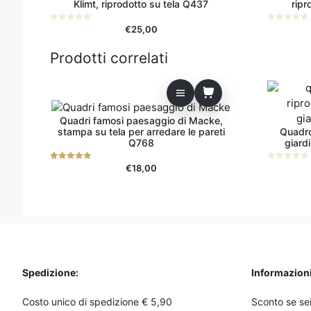
Klimt, riprodotto su tela Q437
rip
€
25,00
0
0
s
s
u
u
5
5
Prodotti correlati
Quadri famosi paesaggio di Macke,
stampa su tela per arredare le pareti
Quadro
Q768
giard
€
18,00
5.00
0
su 5
s
u
5
Spedizione:
Informazioni 
Costo unico di spedizione € 5,90
Sconto se sei