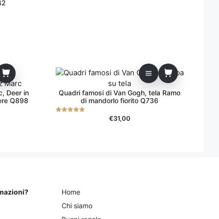
42
, Deer in
Quadri famosi di Van Gogh, tela Ramo
dere Q898
di mandorlo fiorito Q736
€
31,00
5.00
su 5
rmazioni?
Home
Chi siamo