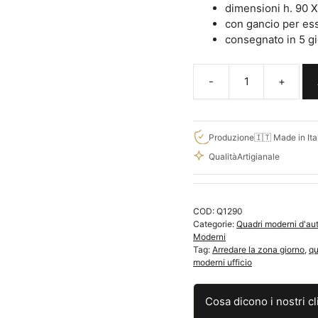
dimensioni h. 90 
con gancio per es
consegnato in 5 gio
Quadro
di
Klimt
Giuditta
Produzione
🇮🇹 Made in Ita
II
Qualità
Artigianale
su
tela
riproduzione
COD:
Q1290
moderna
Categorie:
Quadri moderni d'au
Q1290
Moderni
quantità
Tag:
Arredare la zona giorno
,
qu
moderni ufficio
Cosa dicono i nostri cl