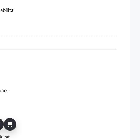
bilita.
one.
Klimt