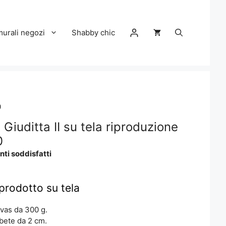
murali negozi
Shabby chic
0
 Giuditta II su tela riproduzione
0
nti soddisfatti
iprodotto su tela
vas da 300 g.
abete da 2 cm.