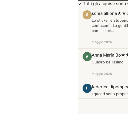
✓ Tutti gli acquisti sono v
sonia allione
★★
S
Lo sticker è stupen
confacenti. La genti
con i colori…
Maggio 2026
Anna Maria Bo
★
A
Quadro bellissimo
Maggio 2026
federica.dipompe
F
I quadri sono proprio
Febbraio 2026