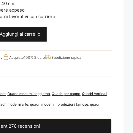
X 40 cm.
sere appeso
rni lavorativi con corriere
Aggiungi al carrello
ly
Acquisto
100% Sicuro
Spedizione rapida
tore
,
Quadri moderni soggiorno
,
Quadri per bagno
,
Quadri Verticali
adri moderni arte
,
quadri moderni riproduzioni famose
,
quadri
ienti
278 recensioni