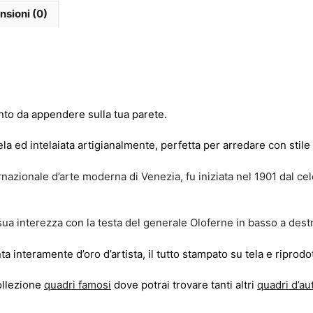
nsioni (0)
nto da appendere sulla tua parete.
a ed intelaiata artigianalmente, perfetta per arredare con stile
nazionale d’arte moderna di Venezia, fu iniziata nel 1901 dal ce
la sua interezza con la testa del generale Oloferne in basso a dest
a interamente d’oro d’artista, il tutto stampato su tela e riprod
ollezione
quadri famosi
d
ove potrai trovare tanti altri
quadri d’au