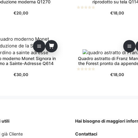
roduzione moderna Q1270
riprodotto su tela Q11
€
20,00
€
18,00
0
s
u
5
 moderno Monet Signora in
Quadro astratto di Franz Marc
ino a Sainte-Adresse Q614
the Forest pronto da appen
€
30,00
€
18,00
0
s
u
5
utili
Hai bisogno di maggiori info
 già Cliente
Contattaci