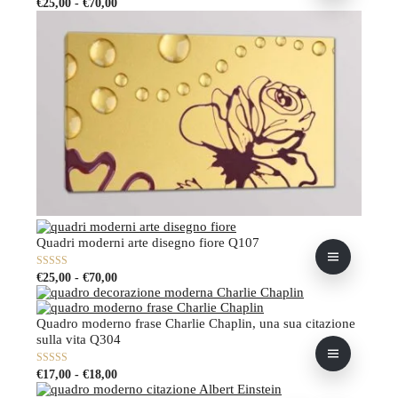
Fascia
Questo
0
€
25,00
-
€
70,00
su
di
prodotto
5
prezzo:
ha
da
più
€25,00
varianti.
a
Le
€70,00
opzioni
possono
essere
scelte
nella
pagina
del
prodotto
Quadri moderni arte disegno fiore Q107
Fascia
Questo
0
€
25,00
-
€
70,00
su
di
prodotto
5
prezzo:
ha
da
più
Quadro moderno frase Charlie Chaplin, una sua citazione
€25,00
varianti.
sulla vita Q304
a
Le
€70,00
opzioni
Fascia
Questo
0
€
17,00
-
€
18,00
possono
su
di
prodotto
essere