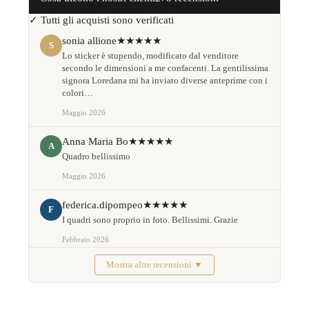
✓ Tutti gli acquisti sono verificati
sonia allione
★★★★★
S
Lo sticker è stupendo, modificato dal venditore
secondo le dimensioni a me confacenti. La gentilissima
signora Loredana mi ha inviato diverse anteprime con i
colori…
Maggio 2026
Anna Maria Bo
★★★★★
A
Quadro bellissimo
Maggio 2026
federica.dipompeo
★★★★★
F
I quadri sono proprio in foto. Bellissimi. Grazie
Febbraio 2026
Mostra altre recensioni ▼