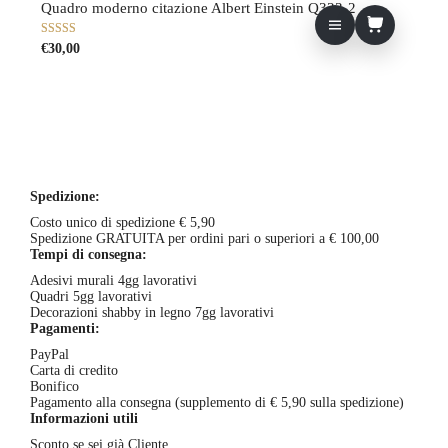
5
prezzo:
ha
Quadro moderno citazione Albert Einstein Q333-2
scelte
da
più
nella
€17,00
varianti.
4.00
su 5
€
30,00
pagina
a
Le
del
€18,00
opzioni
prodotto
possono
essere
scelte
nella
pagina
del
prodotto
Spedizione:
Costo unico di spedizione € 5,90
Spedizione GRATUITA per ordini pari o superiori a € 100,00
Tempi di consegna:
Adesivi murali 4gg lavorativi
Quadri 5gg lavorativi
Decorazioni shabby in legno 7gg lavorativi
Pagamenti:
PayPal
Carta di credito
Bonifico
Pagamento alla consegna (supplemento di € 5,90 sulla spedizione)
Informazioni utili
Sconto se sei già Cliente