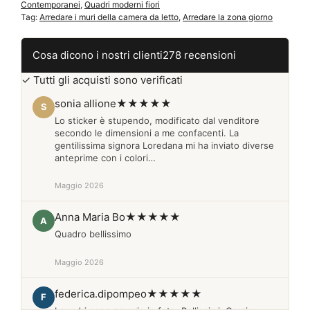
Contemporanei
,
Quadri moderni fiori
Tag:
Arredare i muri della camera da letto
,
Arredare la zona giorno
Cosa dicono i nostri clienti
278 recensioni
✓ Tutti gli acquisti sono verificati
sonia allione
★★★★★
S
Lo sticker è stupendo, modificato dal venditore
secondo le dimensioni a me confacenti. La
gentilissima signora Loredana mi ha inviato diverse
anteprime con i colori…
Maggio 2026
Anna Maria Bo
★★★★★
A
Quadro bellissimo
Maggio 2026
federica.dipompeo
★★★★★
F