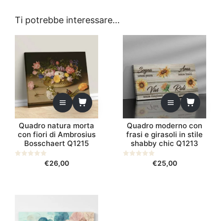
Ti potrebbe interessare…
Quadro natura morta
Quadro moderno con
con fiori di Ambrosius
frasi e girasoli in stile
Bosschaert Q1215
shabby chic Q1213
0
€
26,00
0
€
25,00
s
s
u
u
5
5