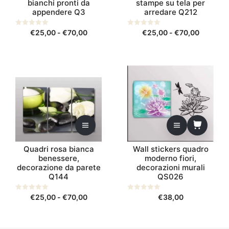
bianchi pronti da
stampe su tela per
essere
essere
appendere Q3
arredare Q212
scelte
scelte
nella
nella
Fascia
Fascia
0
€
25,00
-
€
70,00
0
€
25,00
-
€
70,00
s
s
pagina
pagina
di
di
u
u
5
5
del
del
prezzo:
prezzo:
prodotto
prodotto
da
da
Questo
€25,00
€25,00
prodotto
a
a
ha
€70,00
€70,00
più
varianti.
Le
opzioni
possono
Quadri rosa bianca
Wall stickers quadro
benessere,
moderno fiori,
essere
decorazione da parete
decorazioni murali
scelte
Q144
QS026
nella
pagina
Fascia
0
€
25,00
-
€
70,00
0
€
38,00
s
s
del
di
u
u
5
5
prodotto
prezzo:
da