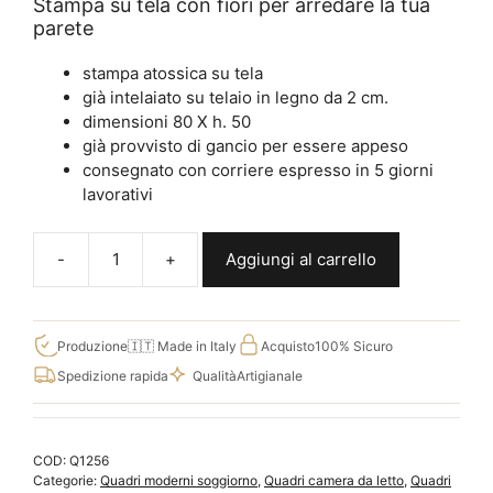
Stampa su tela con fiori per arredare la tua
parete
stampa atossica su tela
già intelaiato su telaio in legno da 2 cm.
dimensioni 80 X h. 50
già provvisto di gancio per essere appeso
consegnato con corriere espresso in 5 giorni
lavorativi
Aggiungi al carrello
Quadro
natura
morta
su
Produzione
🇮🇹 Made in Italy
Acquisto
100% Sicuro
tela
Spedizione rapida
Qualità
Artigianale
con
fiori
dipinti
COD:
Q1256
Q1256
Categorie:
Quadri moderni soggiorno
,
Quadri camera da letto
,
Quadri
quantità