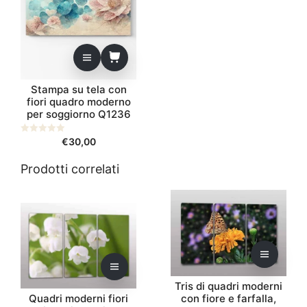
Stampa su tela con
fiori quadro moderno
per soggiorno Q1236
0
€
30,00
s
u
5
Prodotti correlati
Questo
Questo
prodotto
prodotto
ha
ha
più
più
varianti.
varianti.
Le
Le
Tris di quadri moderni
opzioni
opzioni
Quadri moderni fiori
con fiore e farfalla,
possono
possono