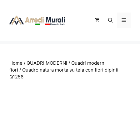
Vai
al
contenuto
Menu
Home
/
QUADRI MODERNI
/
Quadri moderni
fiori
/ Quadro natura morta su tela con fiori dipinti
Q1256