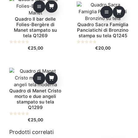
Quadro Il bar delle
Folies-Bergère di
Quadro Sacra Famiglia
Manet stampato su
Panciatichi di Bronzino
tela Q1269
stampa su tela Q1245
0
€
25,00
0
€
20,00
s
s
u
u
5
5
Quadro di Manet Cristo
morto e due angeli
stampato su tela
Q1299
0
€
25,00
s
u
5
Prodotti correlati