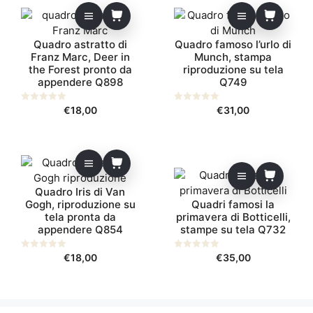
Quadro astratto di
Quadro famoso l’urlo di
Franz Marc, Deer in
Munch, stampa
the Forest pronto da
riproduzione su tela
appendere Q898
Q749
0
€
18,00
0
€
31,00
s
s
u
u
5
5
Quadro Iris di Van
Gogh, riproduzione su
Quadri famosi la
tela pronta da
primavera di Botticelli,
appendere Q854
stampe su tela Q732
0
€
18,00
0
€
35,00
s
s
u
u
5
5