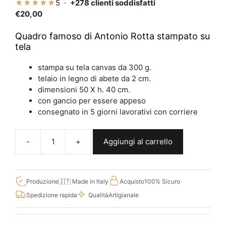
★★★★★
5 ·
+278 clienti soddisfatti
€
20,00
Quadro famoso di Antonio Rotta stampato su
tela
stampa su tela canvas da 300 g.
telaio in legno di abete da 2 cm.
dimensioni 50 X h. 40 cm.
con gancio per essere appeso
consegnato in 5 giorni lavorativi con corriere
Aggiungi al carrello
Quadro
su
tela
la
Produzione
🇮🇹 Made in Italy
Acquisto
100% Sicuro
morte
Spedizione rapida
Qualità
Artigianale
del
pulcino
di