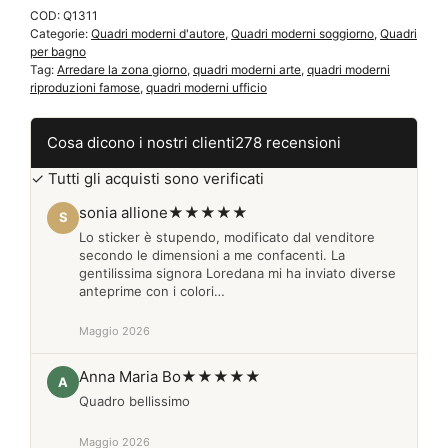
COD:
Q1311
Antonio
Categorie:
Quadri moderni d'autore
,
Quadri moderni soggiorno
,
Quadri
Rotta
per bagno
Q1311
Tag:
Arredare la zona giorno
,
quadri moderni arte
,
quadri moderni
quantità
riproduzioni famose
,
quadri moderni ufficio
Cosa dicono i nostri clienti
278 recensioni
✓ Tutti gli acquisti sono verificati
sonia allione
★★★★★
S
Lo sticker è stupendo, modificato dal venditore
secondo le dimensioni a me confacenti. La
gentilissima signora Loredana mi ha inviato diverse
anteprime con i colori…
Maggio 2026
Anna Maria Bo
★★★★★
A
Quadro bellissimo
Maggio 2026