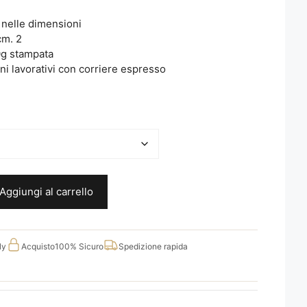
a nelle dimensioni
cm. 2
0g stampata
ni lavorativi con corriere espresso
Aggiungi al carrello
ly
Acquisto
100% Sicuro
Spedizione rapida