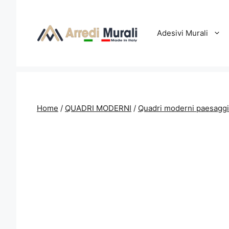
Vai
al
contenuto
Adesivi Murali
Home
/
QUADRI MODERNI
/
Quadri moderni paesaggi