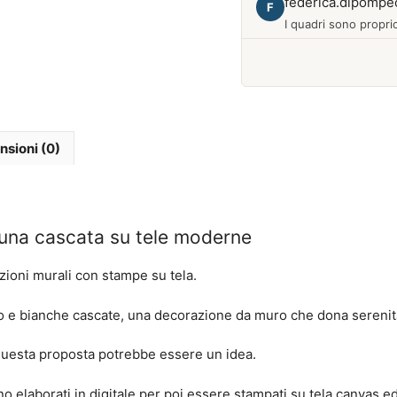
federica.dipompe
F
I quadri sono proprio
Febbraio 2026
nsioni (0)
 una cascata su tele moderne
ioni murali con stampe su tela.
o e bianche cascate, una decorazione da muro che dona serenità
questa proposta potrebbe essere un idea.
o elaborati in digitale per poi essere stampati su tela canvas ed