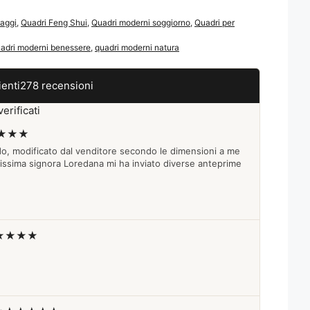
aggi
,
Quadri Feng Shui
,
Quadri moderni soggiorno
,
Quadri per
adri moderni benessere
,
quadri moderni natura
ienti
278 recensioni
erificati
★★★
do, modificato dal venditore secondo le dimensioni a me
lissima signora Loredana mi ha inviato diverse anteprime
★★★★