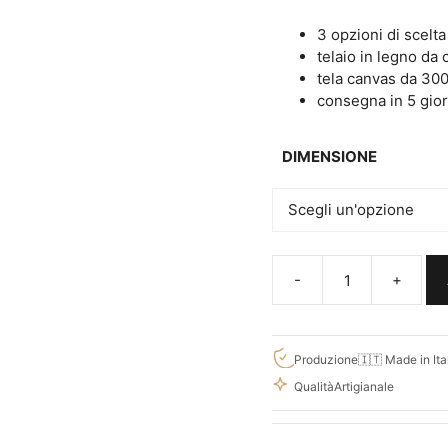
€70,00
3 opzioni di scelt
telaio in legno da 
tela canvas da 30
consegna in 5 gior
DIMENSIONE
Tris
quadri
moderni
paesaggio
Produzione
🇮🇹 Made in Ita
cascata
Qualità
Artigianale
su
tele
canvas