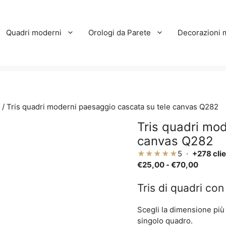
Quadri moderni
Orologi da Parete
Decorazioni 
/ Tris quadri moderni paesaggio cascata su tele canvas Q282
Tris quadri mo
canvas Q282
★★★★★
5 ·
+278 clie
Fascia
€
25,00
-
€
70,00
di
prezzo:
Tris di quadri co
da
€25,00
Scegli la dimensione più a
a
singolo quadro.