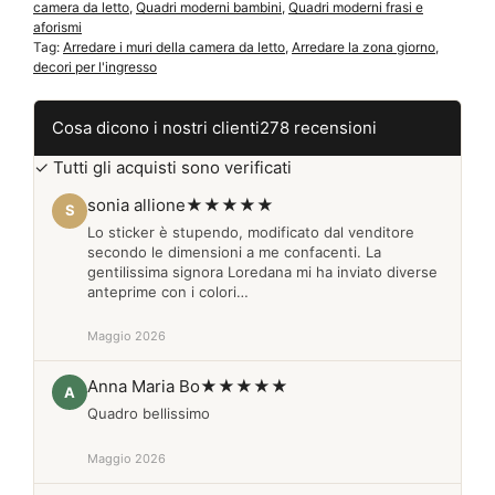
camera da letto
,
Quadri moderni bambini
,
Quadri moderni frasi e
aforismi
Tag:
Arredare i muri della camera da letto
,
Arredare la zona giorno
,
decori per l'ingresso
Cosa dicono i nostri clienti
278 recensioni
✓ Tutti gli acquisti sono verificati
sonia allione
★★★★★
S
Lo sticker è stupendo, modificato dal venditore
secondo le dimensioni a me confacenti. La
gentilissima signora Loredana mi ha inviato diverse
anteprime con i colori…
Maggio 2026
Anna Maria Bo
★★★★★
A
Quadro bellissimo
Maggio 2026