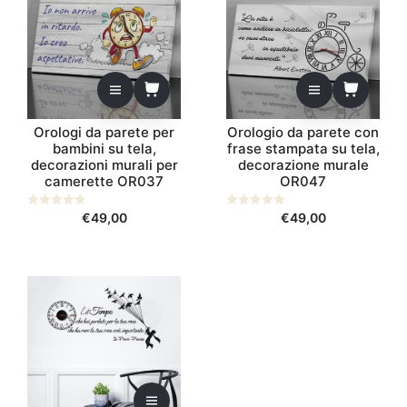
Orologi da parete per
Orologio da parete con
bambini su tela,
frase stampata su tela,
decorazioni murali per
decorazione murale
camerette OR037
OR047
0
€
49,00
0
€
49,00
s
s
u
u
5
5
Questo
prodotto
ha
più
varianti.
Le
opzioni