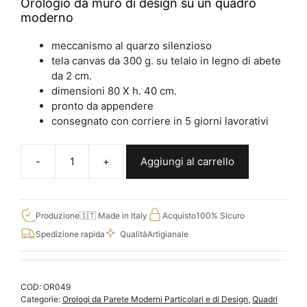
Orologio da muro di design su un quadro
moderno
meccanismo al quarzo silenzioso
tela canvas da 300 g. su telaio in legno di abete
da 2 cm.
dimensioni 80 X h. 40 cm.
pronto da appendere
consegnato con corriere in 5 giorni lavorativi
Aggiungi al carrello
Orologio
da
parete
piccolo
Produzione
🇮🇹 Made in Italy
Acquisto
100% Sicuro
principe
Spedizione rapida
Qualità
Artigianale
stampato
su
tela
COD:
OR049
OR049
Categorie:
Orologi da Parete Moderni Particolari e di Design
,
Quadri
quantità