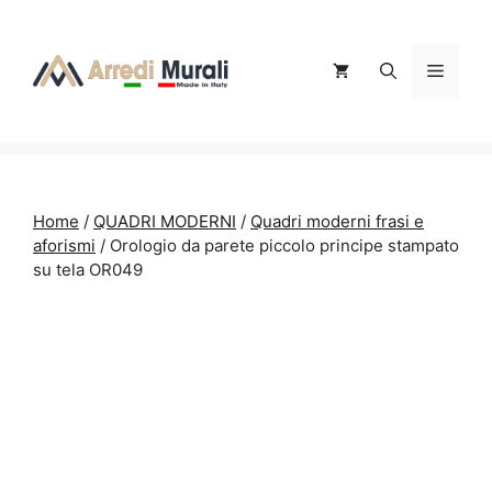
Vai
al
contenuto
Menu
Home
/
QUADRI MODERNI
/
Quadri moderni frasi e
aforismi
/ Orologio da parete piccolo principe stampato
su tela OR049