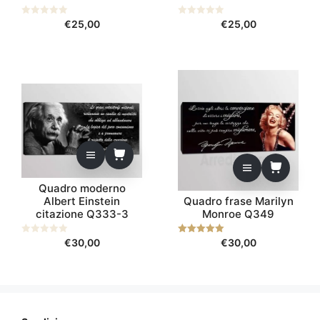
0
€
25,00
0
€
25,00
s
s
u
u
5
5
Quadro moderno
Albert Einstein
Quadro frase Marilyn
citazione Q333-3
Monroe Q349
0
€
30,00
5.00
€
30,00
s
su 5
u
5