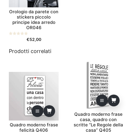
possono
Orologio da parete con
essere
stickers piccolo
scelte
principe idea arredo
nella
OR046
pagina
del
0
€
52,00
s
prodotto
u
5
Prodotti correlati
Quadro moderno frase
casa, quadro con
Quadro moderno frase
scritte “Le Regole della
felicità Q406
casa” Q405