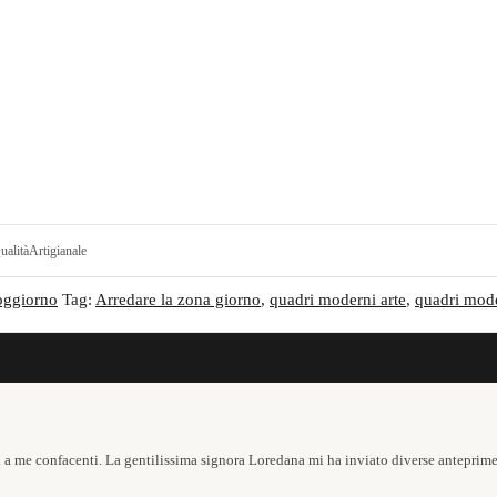
ualità
Artigianale
oggiorno
Tag:
Arredare la zona giorno
,
quadri moderni arte
,
quadri mode
 a me confacenti. La gentilissima signora Loredana mi ha inviato diverse anteprim