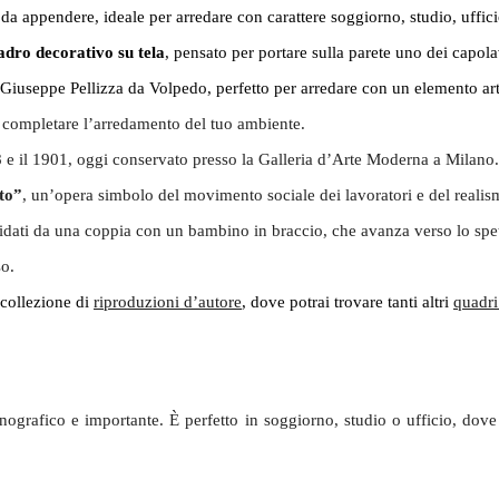
da appendere, ideale per arredare con carattere soggiorno, studio, ufficio
adro decorativo su tela
, pensato per portare sulla parete uno dei capolav
o Giuseppe Pellizza da Volpedo, perfetto per arredare con un elemento art
 completare l’arredamento del tuo ambiente.
898 e il 1901, oggi conservato presso la Galleria d’Arte Moderna a Milano.
to”
, un’opera simbolo del movimento sociale dei lavoratori e del realism
idati da una coppia con un bambino in braccio, che avanza verso lo spet
so.
 collezione di
riproduzioni d’autore
, dove potrai trovare tanti altri
quadri
ografico e importante. È perfetto in soggiorno, studio o ufficio, dove 