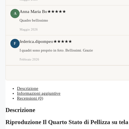
Anna Maria Bo
★★★★★
A
Quadro bellissimo
Maggio 2026
federica.dipompeo
★★★★★
F
I quadri sono proprio in foto. Bellissimi. Grazie
Febbraio 2026
Descrizione
Informazioni aggiuntive
Recensioni (0)
Descrizione
Riproduzione Il Quarto Stato di Pellizza su tela