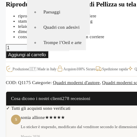
Riproduzione Il Quarto Stato di Pellizza su tela
Ragazzi/ragazze
Paesaggi
riproduzione su tela pronta da appendere
stampa digitale su tela canvas da 300 g
telaio in legno di abete da 2 cm
Stickers stilizzati
Quadri con adesivi
dimensioni 80 x h. 40 cm
consegnato in 5 giorni lavorativi con corriere
Trompe l’Oeil e arte
Quadro
famoso
Aggiungi al carrello
il
Quarto
Stato
Produzione
🇮🇹 Made in Italy
Acquisto
100% Sicuro
Spedizione rapida
Q
di
Pellizza,
riproduzione
COD:
Q1175
Categorie:
Quadri moderni d'autore
,
Quadri moderni s
su
tela
Q1175
Cosa dicono i nostri clienti
278 recensioni
quantità
✓ Tutti gli acquisti sono verificati
sonia allione
★★★★★
S
Lo sticker è stupendo, modificato dal venditore secondo le dimensioni
Maggio 2026