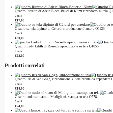
Quadro Ritratto di Adele Bloch-Bauer di Klimt riprodotto su tela Q
0
su 5
€
17,00
Quadro su tela dipinto di Gérard, riproduzione d’autore Q1123
0
su 5
€
30,00
Quadro Lady Lilith di Rossetti riproduzione su tela Q1056
0
su 5
€
23,00
Prodotti correlati
Quadro Iris di Van Gogh, riproduzione su tela pronta da appendere
0
su 5
€
18,00
Quadro nudo sdraiato di Modigliani, stampa su tela Q778
0
su 5
€
24,00