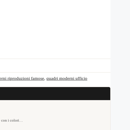
rni riproduzioni famose
,
quadri moderni ufficio
e con i colori…