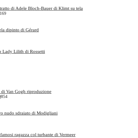
1169
 Q854