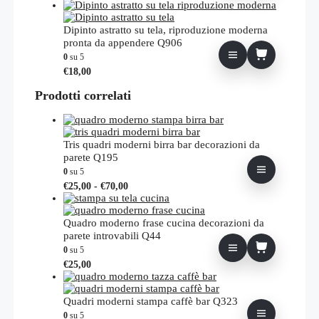
Dipinto astratto su tela, riproduzione moderna
pronta da appendere Q906
0
su 5
€
18,00
Prodotti correlati
Tris quadri moderni birra bar decorazioni da
parete Q195
0
su 5
Fascia
Questo
€
25,00
-
€
70,00
di
prodotto
prezzo:
ha
da
più
Quadro moderno frase cucina decorazioni da
€25,00
varianti.
parete introvabili Q44
a
Le
0
su 5
€70,00
opzioni
€
25,00
possono
essere
scelte
Quadri moderni stampa caffè bar Q323
nella
0
su 5
pagina