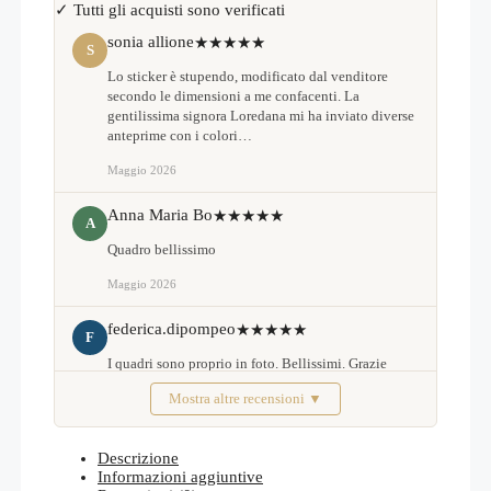
✓ Tutti gli acquisti sono verificati
sonia allione
★★★★★
S
Lo sticker è stupendo, modificato dal venditore
secondo le dimensioni a me confacenti. La
gentilissima signora Loredana mi ha inviato diverse
anteprime con i colori…
Maggio 2026
Anna Maria Bo
★★★★★
A
Quadro bellissimo
Maggio 2026
federica.dipompeo
★★★★★
F
I quadri sono proprio in foto. Bellissimi. Grazie
Mostra altre recensioni ▼
Febbraio 2026
Descrizione
Informazioni aggiuntive