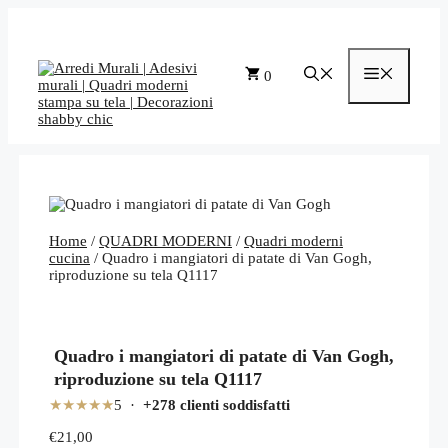
Vai
al
contenuto
Menu
0
Home
/
QUADRI MODERNI
/
Quadri moderni
cucina
/ Quadro i mangiatori di patate di Van Gogh,
riproduzione su tela Q1117
Quadro i mangiatori di patate di Van Gogh,
riproduzione su tela Q1117
★★★★★
5 ·
+278 clienti soddisfatti
€
21,00