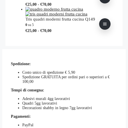
Fascia
Questo
€
25,00
-
€
70,00
del
di
prodotto
prodotto
prezzo:
ha
da
più
Tris quadri moderni frutta cucina Q149
€25,00
varianti.
0
su 5
a
Le
Fascia
Questo
€
25,00
-
€
70,00
€70,00
opzioni
di
prodotto
possono
prezzo:
ha
essere
da
più
scelte
€25,00
varianti.
nella
a
Le
pagina
€70,00
opzioni
del
Spedizione:
possono
prodotto
essere
Costo unico di spedizione € 5,90
scelte
Spedizione GRATUITA per ordini pari o superiori a €
nella
100,00
pagina
del
Tempi di consegna:
prodotto
Adesivi murali 4gg lavorativi
Quadri 5gg lavorativi
Decorazioni shabby in legno 7gg lavorativi
Pagamenti:
PayPal