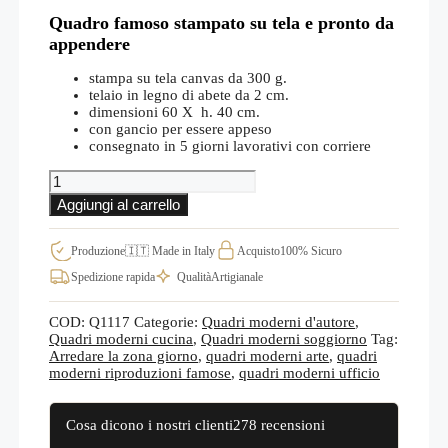
Quadro famoso stampato su tela e pronto da
appendere
stampa su tela canvas da 300 g.
telaio in legno di abete da 2 cm.
dimensioni 60 X h. 40 cm.
con gancio per essere appeso
consegnato in 5 giorni lavorativi con corriere
Quadro
i
Aggiungi al carrello
mangiatori
di
patate
Produzione
🇮🇹 Made in Italy
Acquisto
100% Sicuro
di
Spedizione rapida
Qualità
Artigianale
Van
Gogh,
riproduzione
COD:
Q1117
Categorie:
Quadri moderni d'autore
,
su
Quadri moderni cucina
,
Quadri moderni soggiorno
Tag:
tela
Arredare la zona giorno
,
quadri moderni arte
,
quadri
Q1117
moderni riproduzioni famose
,
quadri moderni ufficio
quantità
Cosa dicono i nostri clienti
278 recensioni