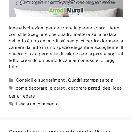
Idee e ispirazioni per decorare la parete sopra il letto
con stile Scegliere che quadro mettere sulla testata
del letto è uno dei modi più semplici per trasformare la
camera da letto in uno spazio elegante e accogliente. Il
quadro giusto permette di valorizzare la parete sopra il
letto, creando un punto focale armonioso e …
Leggi
tutto
Categorie
Consigli e suggerimenti
,
Quadri stampa su tela
Tag
come decorare le pareti
,
decorare pareti idee
,
idee
per arredare
Lascia un commento
Come decorare una parete vuota: 15 idee