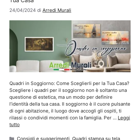
Tua Casa
24/04/2024
di
Arredi Murali
Quadri in Soggiorno: Come Sceglierli per la Tua Casa?
Scegliere i quadri per il soggiorno non è soltanto una
questione di estetica, ma un modo per definire
l’identità della tua casa. Il soggiorno è il cuore pulsante
di ogni abitazione, il luogo dove accogli gli ospiti, ti
rilassi o condividi momenti con la famiglia. Per …
Leggi
tutto
Categorie
Consigli e suggerimenti
,
Quadri stampa su tela