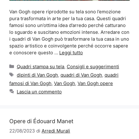
Van Gogh opere riprodotte su tela sono l’emozione
pura trasformata in arte per la tua casa. Questi quadri
famosi sono un’ottima idea d’arredo perché catturano
lo sguardo e suscitano emozioni intense. Arredare con
i quadri di Van Gogh può trasformare la tua casa in uno
spazio artistico e coinvolgente perché occorre sapere
e conoscere questo …
Leggi tutto
Categorie
Quadri stampa su tela
,
Consigli e suggerimenti
Tag
dipinti di Van Gogh
,
quadri di Van Gogh
,
quadri
famosi di Van Gogh
,
Van Gogh
,
Van Gogh opere
Lascia un commento
Opere di Édouard Manet
22/08/2023
di
Arredi Murali