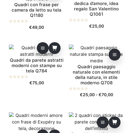
dedica d’amore, idea
Quadri con frase per
regalo San Valentino
camera da letto su tela
Q1061
Q1180
0
€
25,00
0
€
49,00
s
s
u
u
5
5
Questo
prodotto
Quadri da parete astratti
ha
moderni con stampe su
Quadri paesaggio
più
tela Q784
naturale con elementi
varianti.
della natura, in stile
Le
moderno Q708
0
€
75,00
s
opzioni
u
possono
5
Fascia
0
€
25,00
-
€
70,00
s
essere
di
u
5
scelte
prezzo:
nella
da
pagina
€25,00
del
a
€70,00
prodotto