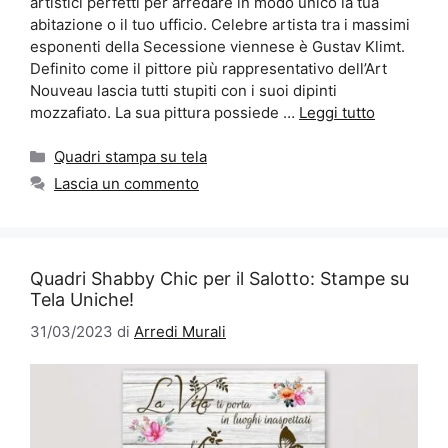
artistici perfetti per arredare in modo unico la tua
abitazione o il tuo ufficio. Celebre artista tra i massimi
esponenti della Secessione viennese è Gustav Klimt.
Definito come il pittore più rappresentativo dell’Art
Nouveau lascia tutti stupiti con i suoi dipinti
mozzafiato. La sua pittura possiede …
Leggi tutto
Categorie
Quadri stampa su tela
Lascia un commento
Quadri Shabby Chic per il Salotto: Stampe su
Tela Uniche!
31/03/2023
di
Arredi Murali