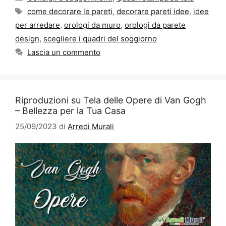
Tag
come decorare le pareti
,
decorare pareti idee
,
idee
per arredare
,
orologi da muro
,
orologi da parete
design
,
scegliere i quadri del soggiorno
Lascia un commento
Riproduzioni su Tela delle Opere di Van Gogh
– Bellezza per la Tua Casa
25/09/2023
di
Arredi Murali